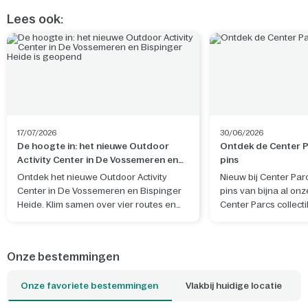
Lees ook:
17/07/2026
30/06/2026
De hoogte in: het nieuwe Outdoor
Ontdek de Center Pa
Activity Center in De Vossemeren en
pins
Bispinger Heide is geopend
Ontdek het nieuwe Outdoor Activity
Nieuw bij Center Par
Center in De Vossemeren en Bispinger
pins van bijna al onz
Heide. Klim samen over vier routes en
Center Parcs collecti
beleef een actief avontuur in de natuur.
eigen ontwerp, geïn
natuur, sfeer en her
het park waar je verbli
Onze bestemmingen
Onze favoriete bestemmingen
Vlakbij huidige locatie