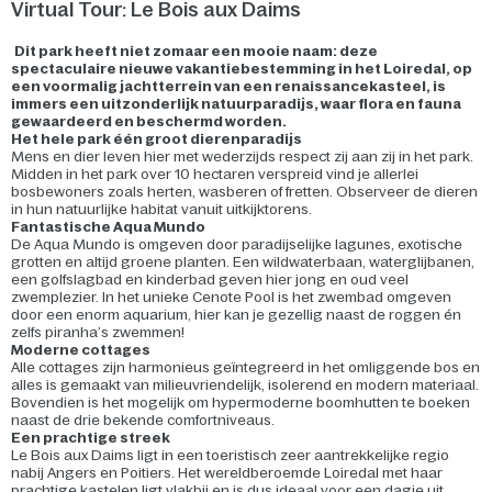
Virtual Tour: Le Bois aux Daims
Dit park heeft niet zomaar een mooie naam: deze
spectaculaire nieuwe vakantiebestemming in het Loiredal, op
een voormalig jachtterrein van een renaissancekasteel, is
immers een uitzonderlijk natuurparadijs, waar flora en fauna
gewaardeerd en beschermd worden.
Het hele park één groot dierenparadijs
Mens en dier leven hier met wederzijds respect zij aan zij in het park.
Midden in het park over 10 hectaren verspreid vind je allerlei
bosbewoners zoals herten, wasberen of fretten. Observeer de dieren
in hun natuurlijke habitat vanuit uitkijktorens.
Fantastische Aqua Mundo
De Aqua Mundo is omgeven door paradijselijke lagunes, exotische
grotten en altijd groene planten. Een wildwaterbaan, waterglijbanen,
een golfslagbad en kinderbad geven hier jong en oud veel
zwemplezier. In het unieke Cenote Pool is het zwembad omgeven
door een enorm aquarium, hier kan je gezellig naast de roggen én
zelfs piranha’s zwemmen!
Moderne cottages
Alle cottages zijn harmonieus geïntegreerd in het omliggende bos en
alles is gemaakt van milieuvriendelijk, isolerend en modern materiaal.
Bovendien is het mogelijk om hypermoderne boomhutten te boeken
naast de drie bekende comfortniveaus.
Een prachtige streek
Le Bois aux Daims ligt in een toeristisch zeer aantrekkelijke regio
nabij Angers en Poitiers. Het wereldberoemde Loiredal met haar
prachtige kastelen ligt vlakbij en is dus ideaal voor een dagje uit.