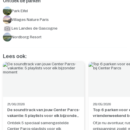
Ontdek de parken
Park Eifel
Villages Nature Paris
Les Landes de Gascogne
Nordborg Resort
Lees ook:
21/06/2026
28/05/2026
De soundtrack van jouw Center Parcs-
Top 6 parken voor 
vakantie: 5 playlists voor elk bijzonder
vriendenweekend bi
moment
Ontdek 5 speciaal samengestelde
Of je nu avontuur, rus
Center Parcs-playlists voor elk
ontspanning zoekt: 