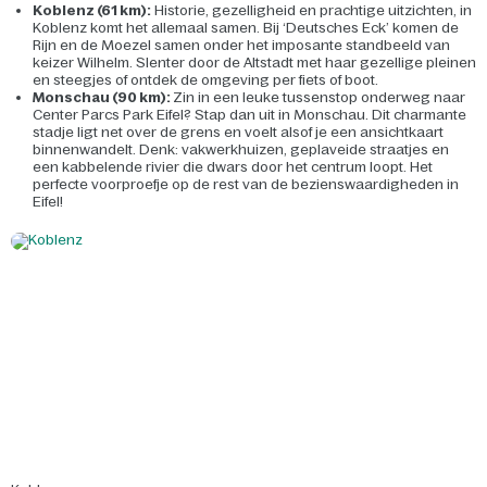
Koblenz (61 km):
Historie, gezelligheid en prachtige uitzichten, in
Koblenz komt het allemaal samen. Bij ‘Deutsches Eck’ komen de
Rijn en de Moezel samen onder het imposante standbeeld van
keizer Wilhelm. Slenter door de Altstadt met haar gezellige pleinen
en steegjes of ontdek de omgeving per fiets of boot.
Monschau (90 km):
Zin in een leuke tussenstop onderweg naar
Center Parcs Park Eifel? Stap dan uit in Monschau. Dit charmante
stadje ligt net over de grens en voelt alsof je een ansichtkaart
binnenwandelt. Denk: vakwerkhuizen, geplaveide straatjes en
een kabbelende rivier die dwars door het centrum loopt. Het
perfecte voorproefje op de rest van de bezienswaardigheden in
Eifel!