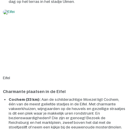
dag op het terras in het stadje Ulmen.
Eifel
Charmante plaatsen in de Eifel
Cochem (33 km):
Aan de schilderachtige Moezel ligt Cochem,
één van de meest geliefde stadjes in de Eifel. Met charmante
vakwerkhuizen, wijngaarden op de heuvels en gezellige straatjes
is dit een plek waar je makkelijk uren rondstruint. En
bezienswaardigheden? Die zijn er genoeg! Bezoek de
Reichsburg en het marktplein, zweef boven het dal met de
stoeltjeslift of neem een kijkje bij de eeuwenoude mosterdmolen.