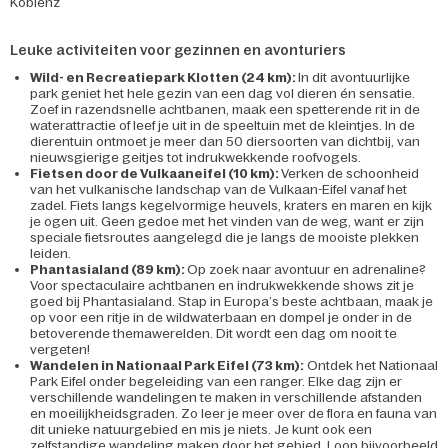
Koblenz
Leuke activiteiten voor gezinnen en avonturiers
Wild- en Recreatiepark Klotten (24 km):
In dit avontuurlijke
park geniet het hele gezin van een dag vol dieren én sensatie.
Zoef in razendsnelle achtbanen, maak een spetterende rit in de
waterattractie of leef je uit in de speeltuin met de kleintjes. In de
dierentuin ontmoet je meer dan 50 diersoorten van dichtbij, van
nieuwsgierige geitjes tot indrukwekkende roofvogels.
Fietsen door de Vulkaaneifel (10 km):
Verken de schoonheid
van het vulkanische landschap van de Vulkaan-Eifel vanaf het
zadel. Fiets langs kegelvormige heuvels, kraters en maren en kijk
je ogen uit. Geen gedoe met het vinden van de weg, want er zijn
speciale fietsroutes aangelegd die je langs de mooiste plekken
leiden.
Phantasialand (89 km):
Op zoek naar avontuur en adrenaline?
Voor spectaculaire achtbanen en indrukwekkende shows zit je
goed bij Phantasialand. Stap in Europa’s beste achtbaan, maak je
op voor een ritje in de wildwaterbaan en dompel je onder in de
betoverende themawerelden. Dit wordt een dag om nooit te
vergeten!
Wandelen in Nationaal Park Eifel (73 km):
Ontdek het Nationaal
Park Eifel onder begeleiding van een ranger. Elke dag zijn er
verschillende wandelingen te maken in verschillende afstanden
en moeilijkheidsgraden. Zo leer je meer over de flora en fauna van
dit unieke natuurgebied en mis je niets. Je kunt ook een
zelfstandige wandeling maken door het gebied. Loop bijvoorbeeld