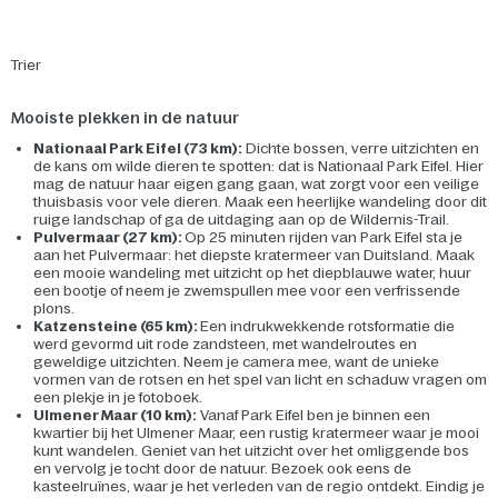
Trier
Mooiste plekken in de natuur
Nationaal Park Eifel (73 km):
Dichte bossen, verre uitzichten en
de kans om wilde dieren te spotten: dat is Nationaal Park Eifel. Hier
mag de natuur haar eigen gang gaan, wat zorgt voor een veilige
thuisbasis voor vele dieren. Maak een heerlijke wandeling door dit
ruige landschap of ga de uitdaging aan op de Wildernis-Trail.
Pulvermaar (27 km):
Op 25 minuten rijden van Park Eifel sta je
aan het Pulvermaar: het diepste kratermeer van Duitsland. Maak
een mooie wandeling met uitzicht op het diepblauwe water, huur
een bootje of neem je zwemspullen mee voor een verfrissende
plons.
Katzensteine (65 km):
Een indrukwekkende rotsformatie die
werd gevormd uit rode zandsteen, met wandelroutes en
geweldige uitzichten. Neem je camera mee, want de unieke
vormen van de rotsen en het spel van licht en schaduw vragen om
een plekje in je fotoboek.
Ulmener Maar (10 km):
Vanaf Park Eifel ben je binnen een
kwartier bij het Ulmener Maar, een rustig kratermeer waar je mooi
kunt wandelen. Geniet van het uitzicht over het omliggende bos
en vervolg je tocht door de natuur. Bezoek ook eens de
kasteelruïnes, waar je het verleden van de regio ontdekt. Eindig je