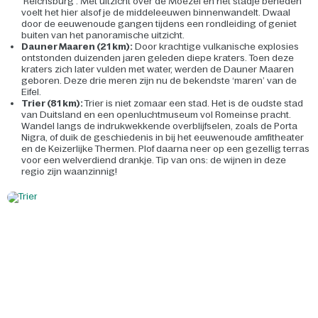
‘Reichsburg’. Met uitzicht over de Moezel en het stadje beneden
voelt het hier alsof je de middeleeuwen binnenwandelt. Dwaal
door de eeuwenoude gangen tijdens een rondleiding of geniet
buiten van het panoramische uitzicht.
Dauner Maaren (21 km):
Door krachtige vulkanische explosies
ontstonden duizenden jaren geleden diepe kraters. Toen deze
kraters zich later vulden met water, werden de Dauner Maaren
geboren. Deze drie meren zijn nu de bekendste ‘maren’ van de
Eifel.
Trier (81 km):
Trier is niet zomaar een stad. Het is de oudste stad
van Duitsland en een openluchtmuseum vol Romeinse pracht.
Wandel langs de indrukwekkende overblijfselen, zoals de Porta
Nigra, of duik de geschiedenis in bij het eeuwenoude amfitheater
en de Keizerlijke Thermen. Plof daarna neer op een gezellig terras
voor een welverdiend drankje. Tip van ons: de wijnen in deze
regio zijn waanzinnig!