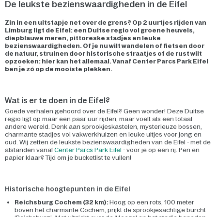
De leukste bezienswaardigheden in de Eifel
Zin in een uitstapje net over de grens? Op 2 uurtjes rijden van
Limburg ligt de Eifel: een Duitse regio vol groene heuvels,
diepblauwe meren, pittoreske stadjes en leuke
bezienswaardigheden. Of je nu wilt wandelen of fietsen door
de natuur, struinen door historische straatjes of de rust wilt
opzoeken: hier kan het allemaal. Vanaf Center Parcs Park Eifel
ben je zó op de mooiste plekken.
Wat is er te doen in de Eifel?
Goede verhalen gehoord over de Eifel? Geen wonder! Deze Duitse
regio ligt op maar een paar uur rijden, maar voelt als een totaal
andere wereld. Denk aan sprookjeskastelen, mysterieuze bossen,
charmante stadjes vol vakwerkhuizen en leuke uitjes voor jong en
oud. Wij zetten de leukste bezienswaardigheden van de Eifel - met de
afstanden vanaf
Center Parcs Park Eifel
- voor je op een rij. Pen en
papier klaar? Tijd om je bucketlist te vullen!
Historische hoogtepunten in de Eifel
Reichsburg Cochem (32 km):
Hoog op een rots, 100 meter
boven het charmante Cochem, prijkt de sprookjesachtige burcht