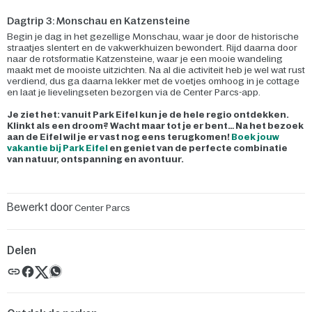
Dagtrip 3: Monschau en Katzensteine
Begin je dag in het gezellige Monschau, waar je door de historische
straatjes slentert en de vakwerkhuizen bewondert. Rijd daarna door
naar de rotsformatie Katzensteine, waar je een mooie wandeling
maakt met de mooiste uitzichten. Na al die activiteit heb je wel wat rust
verdiend, dus ga daarna lekker met de voetjes omhoog in je cottage
en laat je lievelingseten bezorgen via de Center Parcs-app.
Je ziet het: vanuit Park Eifel kun je de hele regio ontdekken.
Klinkt als een droom? Wacht maar tot je er bent… Na het bezoek
aan de Eifel wil je er vast nog eens terugkomen!
Boek jouw
vakantie bij Park Eifel
en geniet van de perfecte combinatie
van natuur, ontspanning en avontuur.
Bewerkt door
Center Parcs
Delen