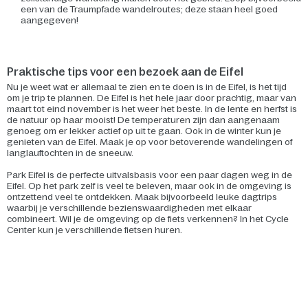
een van de Traumpfade wandelroutes; deze staan heel goed
aangegeven!
Praktische tips voor een bezoek aan de Eifel
Nu je weet wat er allemaal te zien en te doen is in de Eifel, is het tijd
om je trip te plannen. De Eifel is het hele jaar door prachtig, maar van
maart tot eind november is het weer het beste. In de lente en herfst is
de natuur op haar mooist! De temperaturen zijn dan aangenaam
genoeg om er lekker actief op uit te gaan. Ook in de winter kun je
genieten van de Eifel. Maak je op voor betoverende wandelingen of
langlauftochten in de sneeuw.
Park Eifel is de perfecte uitvalsbasis voor een paar dagen weg in de
Eifel. Op het park zelf is veel te beleven, maar ook in de omgeving is
ontzettend veel te ontdekken. Maak bijvoorbeeld leuke dagtrips
waarbij je verschillende bezienswaardigheden met elkaar
combineert. Wil je de omgeving op de fiets verkennen? In het Cycle
Center kun je verschillende fietsen huren.