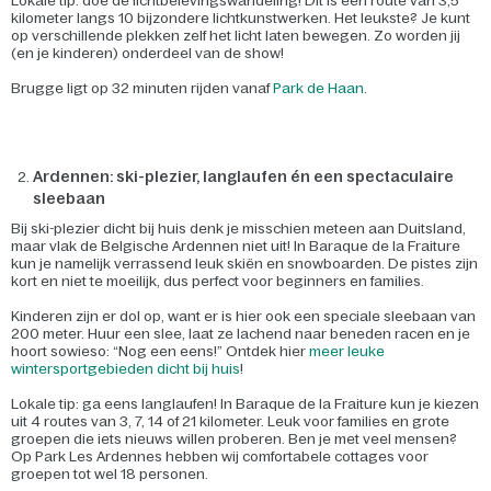
Lokale tip: doe de lichtbelevingswandeling! Dit is een route van 3,5
kilometer langs 10 bijzondere lichtkunstwerken. Het leukste? Je kunt
op verschillende plekken zelf het licht laten bewegen. Zo worden jij
(en je kinderen) onderdeel van de show!
Brugge ligt op 32 minuten rijden vanaf
Park de Haan
.
Ardennen: ski-plezier, langlaufen én een spectaculaire
sleebaan
Bij ski-plezier dicht bij huis denk je misschien meteen aan Duitsland,
maar vlak de Belgische Ardennen niet uit! In Baraque de la Fraiture
kun je namelijk verrassend leuk skiën en snowboarden. De pistes zijn
kort en niet te moeilijk, dus perfect voor beginners en families.
Kinderen zijn er dol op, want er is hier ook een speciale sleebaan van
200 meter. Huur een slee, laat ze lachend naar beneden racen en je
hoort sowieso: “Nog een eens!” Ontdek hier
meer leuke
wintersportgebieden dicht bij huis
!
Lokale tip: ga eens langlaufen! In Baraque de la Fraiture kun je kiezen
uit 4 routes van 3, 7, 14 of 21 kilometer. Leuk voor families en grote
groepen die iets nieuws willen proberen. Ben je met veel mensen?
Op Park Les Ardennes hebben wij comfortabele cottages voor
groepen tot wel 18 personen.