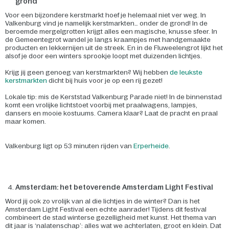
grond
Voor een bijzondere kerstmarkt hoef je helemaal niet ver weg. In
Valkenburg vind je namelijk kerstmarkten… onder de grond! In de
beroemde mergelgrotten krijgt alles een magische, knusse sfeer. In
de Gemeentegrot wandel je langs kraampjes met handgemaakte
producten en lekkernijen uit de streek. En in de Fluweelengrot lijkt het
alsof je door een winters sprookje loopt met duizenden lichtjes.
Krijg jij geen genoeg van kerstmarkten? Wij hebben
de leukste
kerstmarkten
dicht bij huis voor je op een rij gezet!
Lokale tip: mis de Kerststad Valkenburg Parade niet! In de binnenstad
komt een vrolijke lichtstoet voorbij met praalwagens, lampjes,
dansers en mooie kostuums. Camera klaar? Laat de pracht en praal
maar komen.
Valkenburg ligt op 53 minuten rijden van
Erperheide
.
Amsterdam: het betoverende Amsterdam Light Festival
Word jij ook zo vrolijk van al die lichtjes in de winter? Dan is het
Amsterdam Light Festival een echte aanrader! Tijdens dit festival
combineert de stad winterse gezelligheid met kunst. Het thema van
dit jaar is ‘nalatenschap’: alles wat we achterlaten, groot en klein. Dat