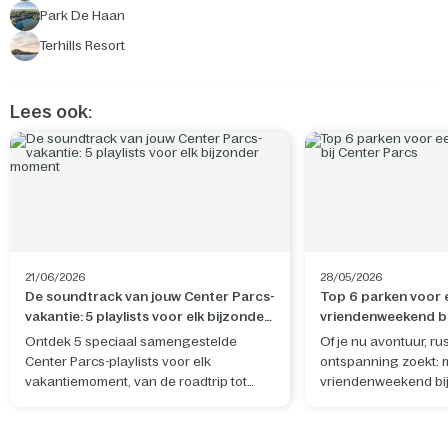
Park De Haan
Terhills Resort
Lees ook:
21/06/2026
28/05/2026
De soundtrack van jouw Center Parcs-
Top 6 parken voor 
vakantie: 5 playlists voor elk bijzonder
vriendenweekend bi
moment
Ontdek 5 speciaal samengestelde
Of je nu avontuur, rus
Center Parcs-playlists voor elk
ontspanning zoekt: 
vakantiemoment, van de roadtrip tot
vriendenweekend bij
ontspannen avonden in de cottage en
je alles op één locat
onvergetelijke avonturen samen.
kiezen jullie?