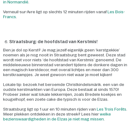
in Normandië
.
Verneuil-sur-Avre ligt op slechts 12 minuten rijden vanaf
Les Bois-
Francs
.
Straatsburg: de hoofdstad van Kerstmis!
Ben je dol op Kerst? Je mag jezelf eigenlijk geen ‘kerstgekkie’
noemen als je nog nooit in Straatsburg bent geweest. Deze stad
wordt niet voor niets ‘de hoofdstad van Kerstmis’ genoemd. De
middeleeuwse binnenstad verandert tijdens de donkere dagen in
een magisch kerstdecor, met overal lichtjes en meer dan 300
kerstkraampjes. Je weet gewoon niet waar je moet kijken!
Lokale tip: bezoek het beroemde Christkindelsmärik. een van de
oudste kerstmarkten van Europa. Deze bestaat al sinds 1570!
Probeer zeker wat lokale lekkernijen, zoals Bredele koekjes en
kougelhopf, een zoete cake die typisch is voor de Elzas.
Straatsburg ligt op 1 uur en 10 minuten rijden van
Les Trois Forêts
.
Meer plekken ontdekken in deze streek? Lees hier
welke
bezienswaardigheden in de Elzas je niet mag missen
.