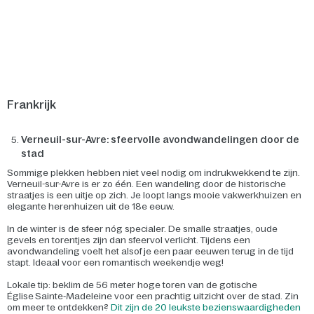
Frankrijk
Verneuil-sur-Avre: sfeervolle avondwandelingen door de
stad
Sommige plekken hebben niet veel nodig om indrukwekkend te zijn.
Verneuil-sur-Avre is er zo één. Een wandeling door de historische
straatjes is een uitje op zich. Je loopt langs mooie vakwerkhuizen en
elegante herenhuizen uit de 18e eeuw.
In de winter is de sfeer nóg specialer. De smalle straatjes, oude
gevels en torentjes zijn dan sfeervol verlicht. Tijdens een
avondwandeling voelt het alsof je een paar eeuwen terug in de tijd
stapt. Ideaal voor een romantisch weekendje weg!
Lokale tip: beklim de 56 meter hoge toren van de gotische
Église Sainte‑Madeleine voor een prachtig uitzicht over de stad. Zin
om meer te ontdekken?
Dit zijn de 20 leukste bezienswaardigheden