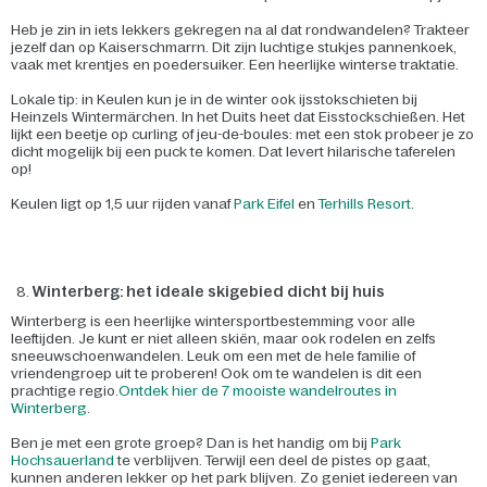
Heb je zin in iets lekkers gekregen na al dat rondwandelen? Trakteer
jezelf dan op Kaiserschmarrn. Dit zijn luchtige stukjes pannenkoek,
vaak met krentjes en poedersuiker. Een heerlijke winterse traktatie.
Lokale tip: in Keulen kun je in de winter ook ijsstokschieten bij
Heinzels Wintermärchen. In het Duits heet dat Eisstockschießen. Het
lijkt een beetje op curling of jeu-de-boules: met een stok probeer je zo
dicht mogelijk bij een puck te komen. Dat levert hilarische taferelen
op!
Keulen ligt op 1,5 uur rijden vanaf
Park Eifel
en
Terhills Resort
.
Winterberg: het ideale skigebied dicht bij huis
Winterberg is een heerlijke wintersportbestemming voor alle
leeftijden. Je kunt er niet alleen skiën, maar ook rodelen en zelfs
sneeuwschoenwandelen. Leuk om een met de hele familie of
vriendengroep uit te proberen! Ook om te wandelen is dit een
prachtige regio.
Ontdek hier de 7 mooiste wandelroutes in
Winterberg
.
Ben je met een grote groep? Dan is het handig om bij
Park
Hochsauerland
te verblijven. Terwijl een deel de pistes op gaat,
kunnen anderen lekker op het park blijven. Zo geniet iedereen van