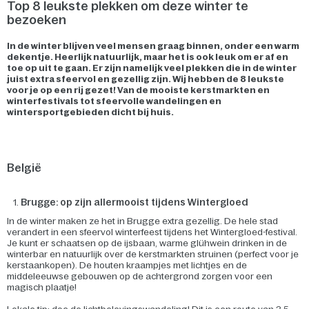
Top 8 leukste plekken om deze winter te
bezoeken
In de winter blijven veel mensen graag binnen, onder een warm
dekentje. Heerlijk natuurlijk, maar het is ook leuk om er af en
toe op uit te gaan. Er zijn namelijk veel plekken die in de winter
juist extra sfeervol en gezellig zijn. Wij hebben de 8 leukste
voor je op een rij gezet! Van de mooiste kerstmarkten en
winterfestivals tot sfeervolle wandelingen en
wintersportgebieden dicht bij huis.
België
Brugge: op zijn allermooist tijdens Wintergloed
In de winter maken ze het in Brugge extra gezellig. De hele stad
verandert in een sfeervol winterfeest tijdens het Wintergloed-festival.
Je kunt er schaatsen op de ijsbaan, warme glühwein drinken in de
winterbar en natuurlijk over de kerstmarkten struinen (perfect voor je
kerstaankopen). De houten kraampjes met lichtjes en de
middeleeuwse gebouwen op de achtergrond zorgen voor een
magisch plaatje!