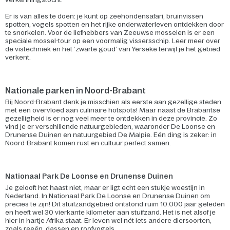
Er is van alles te doen: je kunt op zeehondensafari, bruinvissen
spotten, vogels spotten en het rijke onderwaterleven ontdekken door
te snorkelen. Voor de liefhebbers van Zeeuwse mosselen is er een
speciale mossel-tour op een voormalig vissersschip. Leer meer over
de vistechniek en het ‘zwarte goud’ van Yerseke terwijl je het gebied
verkent.
Nationale parken in Noord-Brabant
Bij Noord-Brabant denk je misschien als eerste aan gezellige steden
met een overvloed aan culinaire hotspots! Maar naast de Brabantse
gezelligheid is er nog veel meer te ontdekken in deze provincie. Zo
vind je er verschillende natuurgebieden, waaronder De Loonse en
Drunense Duinen en natuurgebied De Malpie. Eén ding is zeker: in
Noord-Brabant komen rust en cultuur perfect samen.
Nationaal Park De Loonse en Drunense Duinen
Je gelooft het haast niet, maar er ligt echt een stukje woestijn in
Nederland. In Nationaal Park De Loonse en Drunense Duinen om
precies te zijn! Dit stuifzandgebied ontstond ruim 10.000 jaar geleden
en heeft wel 30 vierkante kilometer aan stuifzand. Het is net alsof je
hier in hartje Afrika staat. Er leven wel nét iets andere diersoorten,
zoals reeën, dassen en roofvogels.