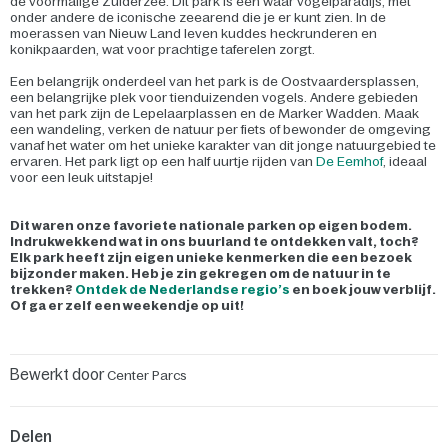
de voormalige Zuiderzee. Dit park is een waar vogelparadijs, met
onder andere de iconische zeearend die je er kunt zien. In de
moerassen van Nieuw Land leven kuddes heckrunderen en
konikpaarden, wat voor prachtige taferelen zorgt.
Een belangrijk onderdeel van het park is de Oostvaardersplassen,
een belangrijke plek voor tienduizenden vogels. Andere gebieden
van het park zijn de Lepelaarplassen en de Marker Wadden. Maak
een wandeling, verken de natuur per fiets of bewonder de omgeving
vanaf het water om het unieke karakter van dit jonge natuurgebied te
ervaren. Het park ligt op een half uurtje rijden van
De Eemhof
, ideaal
voor een leuk uitstapje!
Dit waren onze favoriete nationale parken op eigen bodem.
Indrukwekkend wat in ons buurland te ontdekken valt, toch?
Elk park heeft zijn eigen unieke kenmerken die een bezoek
bijzonder maken. Heb je zin gekregen om de natuur in te
trekken?
Ontdek de Nederlandse regio’s
en boek jouw verblijf.
Of ga er zelf een weekendje op uit!
Bewerkt door
Center Parcs
Delen