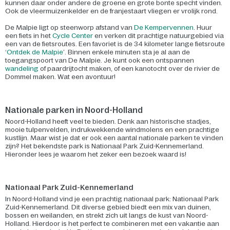
kunnen daar onder andere de groene en grote bonte specht vinden.
Ook de vleermuizenkelder en de franjestaart vliegen er vrolijk rond.
De Malpie ligt op steenworp afstand van
De Kempervennen
. Huur
een fiets in het
Cycle Center
en verken dit prachtige natuurgebied via
een van de fietsroutes. Een favoriet is de 34 kilometer lange fietsroute
‘
Ontdek de Malpie
’. Binnen enkele minuten sta je al aan de
toegangspoort van De Malpie. Je kunt ook een ontspannen
wandeling
of paardrijtocht maken, of een kanotocht over de rivier de
Dommel maken. Wat een avontuur!
Nationale parken in Noord-Holland
Noord-Holland heeft veel te bieden. Denk aan historische stadjes,
mooie tulpenvelden, indrukwekkende windmolens en een prachtige
kustlijn. Maar wist je dat er ook een aantal nationale parken te vinden
zijn? Het bekendste park is Nationaal Park Zuid-Kennemerland.
Hieronder lees je waarom het zeker een bezoek waard is!
Nationaal Park Zuid-Kennemerland
In Noord-Holland vind je een prachtig nationaal park: Nationaal Park
Zuid-Kennemerland. Dit diverse gebied biedt een mix van duinen,
bossen en weilanden, en strekt zich uit langs de kust van Noord-
Holland. Hierdoor is het perfect te combineren met een vakantie aan