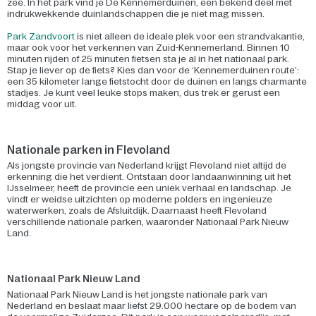
zee. In het park vind je De Kennemerduinen, een bekend deel met
indrukwekkende duinlandschappen die je niet mag missen.
Park Zandvoort
is niet alleen de ideale plek voor een strandvakantie,
maar ook voor het verkennen van Zuid-Kennemerland. Binnen 10
minuten rijden of 25 minuten fietsen sta je al in het nationaal park.
Stap je liever op de fiets? Kies dan voor de ‘Kennemerduinen route’:
een 35 kilometer lange fietstocht door de duinen en langs charmante
stadjes. Je kunt veel leuke stops maken, dus trek er gerust een
middag voor uit.
Nationale parken in Flevoland
Als jongste provincie van Nederland krijgt Flevoland niet altijd de
erkenning die het verdient. Ontstaan door landaanwinning uit het
IJsselmeer, heeft de provincie een uniek verhaal en landschap. Je
vindt er weidse uitzichten op moderne polders en ingenieuze
waterwerken, zoals de Afsluitdijk. Daarnaast heeft Flevoland
verschillende nationale parken, waaronder Nationaal Park Nieuw
Land.
Nationaal Park Nieuw Land
Nationaal Park Nieuw Land is het jongste nationale park van
Nederland en beslaat maar liefst 29.000 hectare op de bodem van