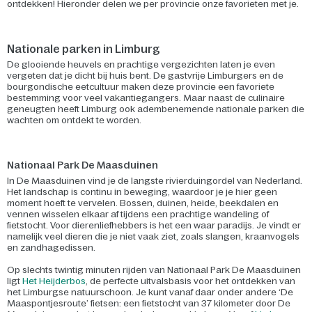
ontdekken! Hieronder delen we per provincie onze favorieten met je.
Nationale parken in Limburg
De glooiende heuvels en prachtige vergezichten laten je even
vergeten dat je dicht bij huis bent. De gastvrije Limburgers en de
bourgondische eetcultuur maken deze provincie een favoriete
bestemming voor veel vakantiegangers. Maar naast de culinaire
geneugten heeft Limburg ook adembenemende nationale parken die
wachten om ontdekt te worden.
Nationaal Park De Maasduinen
In De Maasduinen vind je de langste rivierduingordel van Nederland.
Het landschap is continu in beweging, waardoor je je hier geen
moment hoeft te vervelen. Bossen, duinen, heide, beekdalen en
vennen wisselen elkaar af tijdens een prachtige wandeling of
fietstocht. Voor dierenliefhebbers is het een waar paradijs. Je vindt er
namelijk veel dieren die je niet vaak ziet, zoals slangen, kraanvogels
en zandhagedissen.
Op slechts twintig minuten rijden van Nationaal Park De Maasduinen
ligt
Het Heijderbos
, de perfecte uitvalsbasis voor het ontdekken van
het Limburgse natuurschoon. Je kunt vanaf daar onder andere ‘De
Maaspontjesroute’ fietsen: een fietstocht van 37 kilometer door De