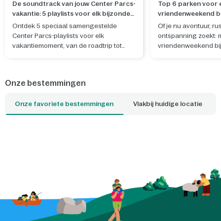
De soundtrack van jouw Center Parcs-
Top 6 parken voor 
vakantie: 5 playlists voor elk bijzonder
vriendenweekend bi
moment
Ontdek 5 speciaal samengestelde
Of je nu avontuur, rus
Center Parcs-playlists voor elk
ontspanning zoekt: 
vakantiemoment, van de roadtrip tot
vriendenweekend bij
ontspannen avonden in de cottage en
je alles op één locat
onvergetelijke avonturen samen.
kiezen jullie?
Onze bestemmingen
Onze favoriete bestemmingen
Vlakbij huidige locatie