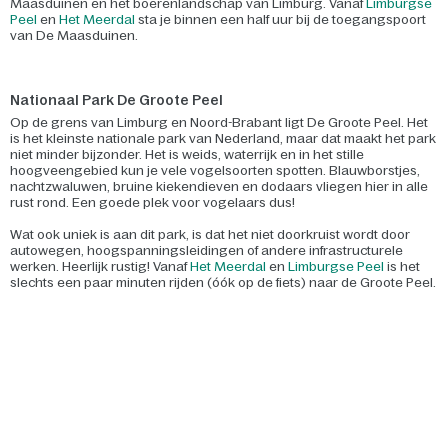
Maasduinen en het boerenlandschap van Limburg. Vanaf
Limburgse
Peel
en
Het Meerdal
sta je binnen een half uur bij de toegangspoort
van De Maasduinen.
Nationaal Park De Groote Peel
Op de grens van Limburg en Noord-Brabant ligt De Groote Peel. Het
is het kleinste nationale park van Nederland, maar dat maakt het park
niet minder bijzonder. Het is weids, waterrijk en in het stille
hoogveengebied kun je vele vogelsoorten spotten. Blauwborstjes,
nachtzwaluwen, bruine kiekendieven en dodaars vliegen hier in alle
rust rond. Een goede plek voor vogelaars dus!
Wat ook uniek is aan dit park, is dat het niet doorkruist wordt door
autowegen, hoogspanningsleidingen of andere infrastructurele
werken. Heerlijk rustig! Vanaf
Het Meerdal
en
Limburgse Peel
is het
slechts een paar minuten rijden (óók op de fiets) naar de Groote Peel.