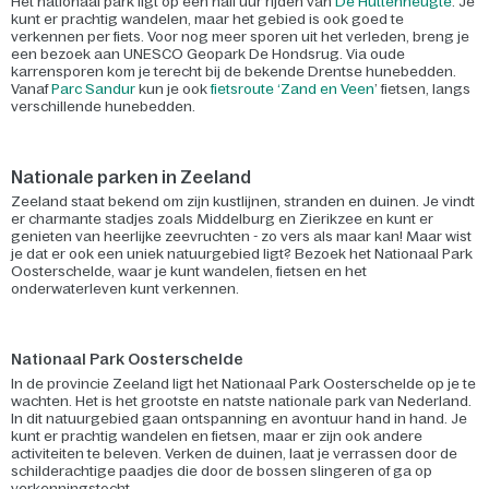
Het nationaal park ligt op een half uur rijden van
De Huttenheugte
. Je
kunt er prachtig wandelen, maar het gebied is ook goed te
verkennen per fiets. Voor nog meer sporen uit het verleden, breng je
een bezoek aan UNESCO Geopark De Hondsrug. Via oude
karrensporen kom je terecht bij de bekende Drentse hunebedden.
Vanaf
Parc Sandur
kun je ook
fietsroute ‘Zand en Veen
’ fietsen, langs
verschillende hunebedden.
Nationale parken in Zeeland
Zeeland staat bekend om zijn kustlijnen, stranden en duinen. Je vindt
er charmante stadjes zoals Middelburg en Zierikzee en kunt er
genieten van heerlijke zeevruchten - zo vers als maar kan! Maar wist
je dat er ook een uniek natuurgebied ligt? Bezoek het Nationaal Park
Oosterschelde, waar je kunt wandelen, fietsen en het
onderwaterleven kunt verkennen.
Nationaal Park Oosterschelde
In de provincie Zeeland ligt het Nationaal Park Oosterschelde op je te
wachten. Het is het grootste en natste nationale park van Nederland.
In dit natuurgebied gaan ontspanning en avontuur hand in hand. Je
kunt er prachtig wandelen en fietsen, maar er zijn ook andere
activiteiten te beleven. Verken de duinen, laat je verrassen door de
schilderachtige paadjes die door de bossen slingeren of ga op
verkenningstocht.