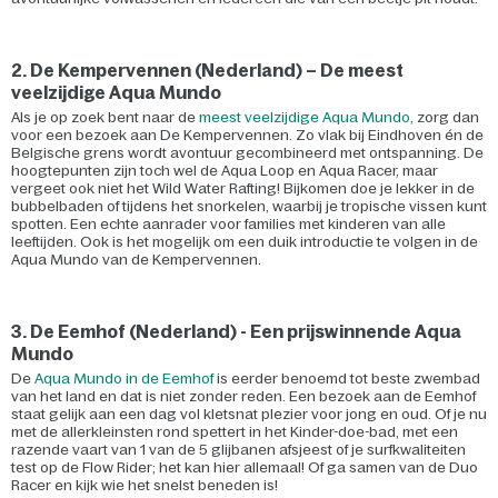
2. De Kempervennen (Nederland) – De meest
veelzijdige Aqua Mundo
Als je op zoek bent naar de
meest veelzijdige Aqua Mundo
, zorg dan
voor een bezoek aan De Kempervennen. Zo vlak bij Eindhoven én de
Belgische grens wordt avontuur gecombineerd met ontspanning. De
hoogtepunten zijn toch wel de Aqua Loop en Aqua Racer, maar
vergeet ook niet het Wild Water Rafting! Bijkomen doe je lekker in de
bubbelbaden of tijdens het snorkelen, waarbij je tropische vissen kunt
spotten. Een echte aanrader voor families met kinderen van alle
leeftijden. Ook is het mogelijk om een duik introductie te volgen in de
Aqua Mundo van de Kempervennen.
3. De Eemhof (Nederland) - Een prijswinnende Aqua
Mundo
De
Aqua Mundo in de Eemhof
is eerder benoemd tot beste zwembad
van het land en dat is niet zonder reden. Een bezoek aan de Eemhof
staat gelijk aan een dag vol kletsnat plezier voor jong en oud. Of je nu
met de allerkleinsten rond spettert in het Kinder-doe-bad, met een
razende vaart van 1 van de 5 glijbanen afsjeest of je surfkwaliteiten
test op de Flow Rider; het kan hier allemaal! Of ga samen van de Duo
Racer en kijk wie het snelst beneden is!