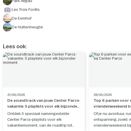
Park Allgäu
Les Trois Forêts
De Eemhof
De Huttenheugte
Lees ook:
21/06/2026
28/05/2026
De soundtrack van jouw Center Parcs-
Top 6 parken voor 
vakantie: 5 playlists voor elk bijzonder
vriendenweekend bi
moment
Ontdek 5 speciaal samengestelde
Of je nu avontuur, rus
Center Parcs-playlists voor elk
ontspanning zoekt: 
vakantiemoment, van de roadtrip tot
vriendenweekend bij