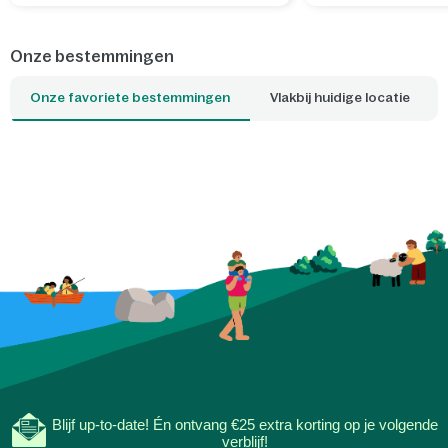
ontspannen avonden in de cottage en
je alles op één locat
onvergetelijke avonturen samen.
kiezen jullie?
Onze bestemmingen
Onze favoriete bestemmingen
Vlakbij huidige locatie
Blijf up-to-date! Én ontvang €25 extra korting op je volgende
verblijf!