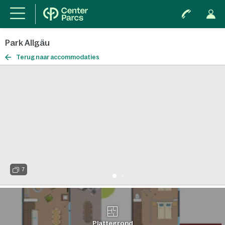
Park Allgäu
Terug naar accommodaties
7
Plattegrond