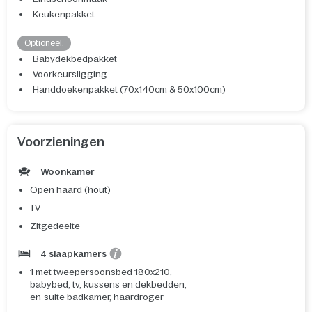
Keukenpakket
Optioneel:
Babydekbedpakket
Voorkeursligging
Handdoekenpakket (70x140cm & 50x100cm)
Voorzieningen
Woonkamer
Open haard (hout)
TV
Zitgedeelte
4 slaapkamers
1 met tweepersoonsbed 180x210,
babybed, tv, kussens en dekbedden,
en-suite badkamer, haardroger