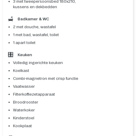
3 met tweepersoonsbed 180x210,
kussens en dekbedden
Badkamer & WC
2 met douche, wastafel
1 met bad, wastafel, toilet
1 apart toilet
Keuken
Volledig ingerichte keuken
Koelkast
Combi-magnetron met crisp functie
Vaatwasser
Filterkoffiezetapparaat
Broodrooster
Waterkoker
Kinderstoel
Kookplaat