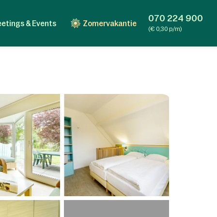
070 224 900
etings & Events
Zomervakantie
(€ 0,30 p/m)