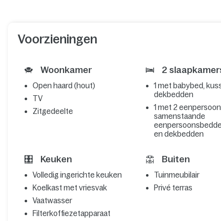
Voorzieningen
Woonkamer
2 slaapkamer
Open haard (hout)
1 met babybed, kus
dekbedden
TV
1 met 2 eenpersoo
Zitgedeelte
samenstaande
eenpersoonsbedde
en dekbedden
Keuken
Buiten
Volledig ingerichte keuken
Tuinmeubilair
Koelkast met vriesvak
Privé terras
Vaatwasser
Filterkoffiezetapparaat