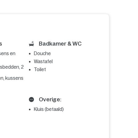
s
Badkamer & WC
sens en
Douche
Wastafel
nsbedden, 2
Toilet
n, kussens
Overige:
Kluis (betaald)