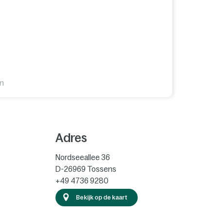
en
Adres
Nordseeallee 36
D-26969
Tossens
+49 4736 9280
Bekijk op de kaart