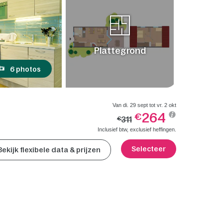
Plattegrond
6 photos
Van di. 29 sept tot vr. 2 okt
264
€
311
€
Inclusief btw, exclusief heffingen.
Selecteer
Bekijk flexibele data & prijzen