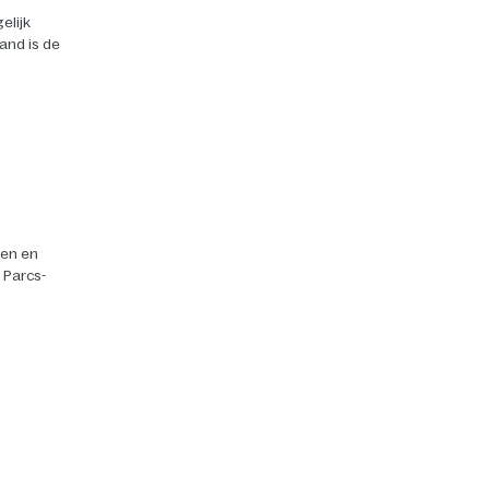
elijk
land is de
ten en
r Parcs-