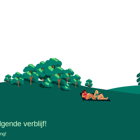
gende verblijf!
ing!