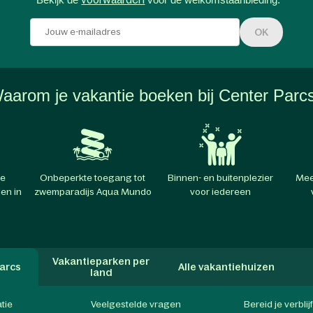
OK
aarom je vakantie boeken bij Center Parc
te
Onbeperkte toegang tot
Binnen- en buitenplezier
Mee
en in
zwemparadijs Aqua Mundo
voor iedereen
Vakantieparken per
arcs
Alle vakantiehuizen
land
atie
Veelgestelde vragen
Bereid je verblij