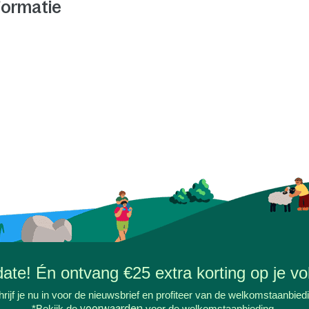
formatie
-date! Én ontvang €25 extra korting op je vol
rijf je nu in voor de nieuwsbrief en profiteer van de welkomstaanbied
*Bekijk de
voorwaarden
voor de welkomstaanbieding.