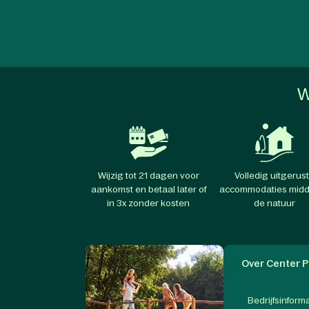
W
Wijzig tot 21 dagen voor
Volledig uitgerus
aankomst en betaal later of
accommodaties midd
in 3x zonder kosten
de natuur
Over Center P
Bedrijfsinform