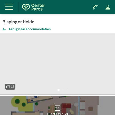
Bispinger Heide
Terug naar accommodaties
12
Plattegrond