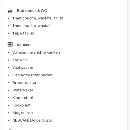
Badkamer & WC
1 met douche, wastafel, toilet
1 met douche, wastafel
1 apart toilet
Keuken
Volledig ingerichte keuken
Koelkast
Vaatwasser
Filterkoffiezetapparaat
Broodrooster
Waterkoker
Kinderstoel
Kookplaat
Magnetron
NESCAFÉ Dolce Gusto