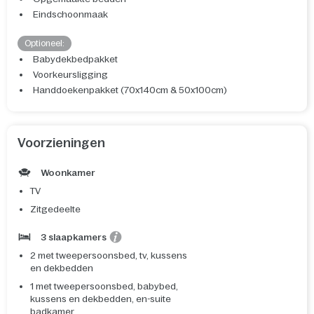
Eindschoonmaak
Optioneel:
Babydekbedpakket
Voorkeursligging
Handdoekenpakket (70x140cm & 50x100cm)
Voorzieningen
Woonkamer
TV
Zitgedeelte
3 slaapkamers
2 met tweepersoonsbed, tv, kussens
en dekbedden
1 met tweepersoonsbed, babybed,
kussens en dekbedden, en-suite
badkamer