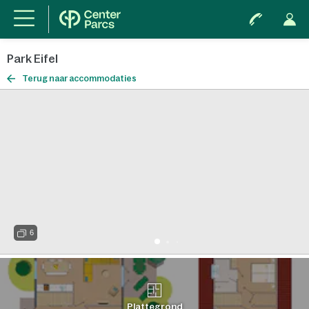
Park Eifel
Terug naar accommodaties
6
Plattegrond