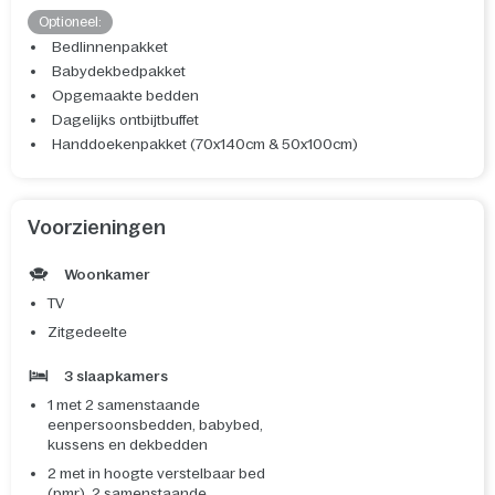
Optioneel:
Bedlinnenpakket
Babydekbedpakket
Opgemaakte bedden
Dagelijks ontbijtbuffet
Handdoekenpakket (70x140cm & 50x100cm)
Voorzieningen
Woonkamer
TV
Zitgedeelte
3 slaapkamers
1 met 2 samenstaande
eenpersoonsbedden, babybed,
kussens en dekbedden
2 met in hoogte verstelbaar bed
(pmr), 2 samenstaande