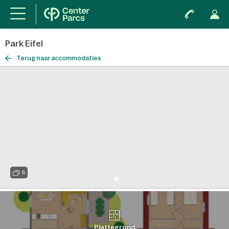
Park Eifel
Terug naar accommodaties
6
Plattegrond