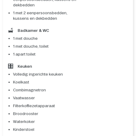
dekbedden
1 met 2 eenpersoonsbedden,
kussens en dekbedden
Badkamer & WC
1 met douche
1 met douche, toilet
1 apart toilet
Keuken
Volledig ingerichte keuken
Koelkast
Combimagnetron
Vaatwasser
Filterkoffiezetapparaat
Broodrooster
Waterkoker
Kinderstoel