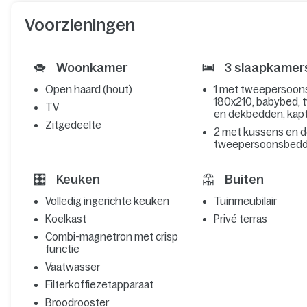
Voorzieningen
Woonkamer
3 slaapkamer
Open haard (hout)
1 met tweepersoo
180x210, babybed, t
TV
en dekbedden, kapt
Zitgedeelte
2 met kussens en 
tweepersoonsbed
Keuken
Buiten
Volledig ingerichte keuken
Tuinmeubilair
Koelkast
Privé terras
Combi-magnetron met crisp
functie
Vaatwasser
Filterkoffiezetapparaat
Broodrooster