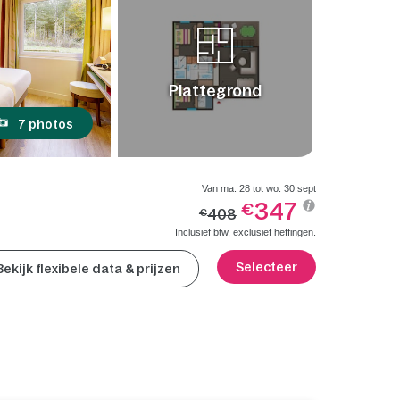
Plattegrond
7 photos
Van ma. 28 tot wo. 30 sept
347
€
408
€
Inclusief btw, exclusief heffingen.
Selecteer
Bekijk flexibele data & prijzen