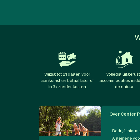
W
Wijzig tot 21 dagen voor
Volledig uitgerus
aankomst en betaal later of
accommodaties midd
in 3x zonder kosten
de natuur
Over Center P
Bedrijfsinform
Algemene vo