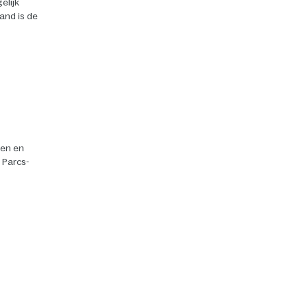
elijk
land is de
ten en
r Parcs-