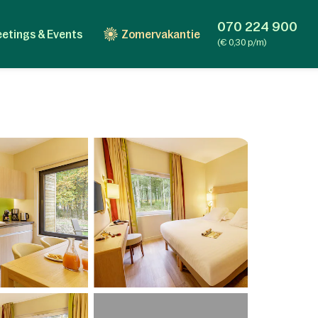
070 224 900
etings & Events
Zomervakantie
(€ 0,30 p/m)