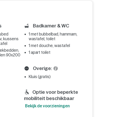
s
Badkamer & WC
nsbed
1 met bubbelbad, hammam,
v, kussens
wastafel, toilet
afel
1 met douche, wastafel
dekbedden,
1 apart toilet
den 90x200
Overige:
Kluis (gratis)
Optie voor beperkte
mobiliteit beschikbaar
Bekijk de voorzieningen