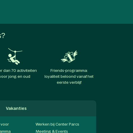
s?
r dan 70 activiteiten
Friends-programma:
voor jong en oud
loyaliteit beloond vanaf het
eerste verblijf
Vakanties
f voor
Werken bij Center Parcs
gramma
Meeting & Events