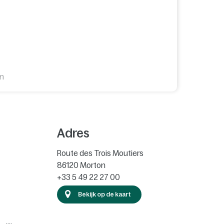
en
Adres
Route des Trois Moutiers
86120
Morton
+33 5 49 22 27 00
Bekijk op de kaart