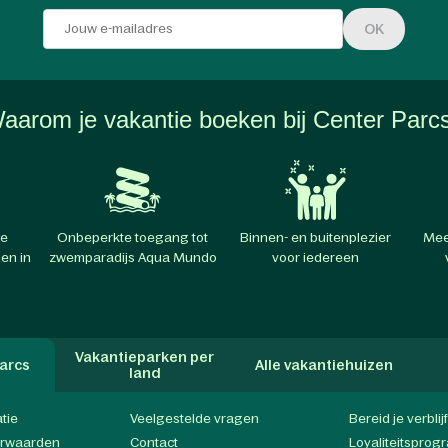
OK
aarom je vakantie boeken bij Center Parc
te
Onbeperkte toegang tot
Binnen- en buitenplezier
Mee
en in
zwemparadijs Aqua Mundo
voor iedereen
Vakantieparken per
arcs
Alle vakantiehuizen
land
atie
Veelgestelde vragen
Bereid je verblij
orwaarden
Contact
Loyaliteitspro