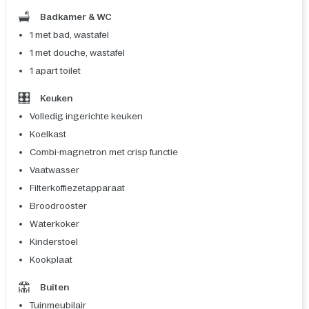
Badkamer & WC
1 met bad, wastafel
1 met douche, wastafel
1 apart toilet
Keuken
Volledig ingerichte keuken
Koelkast
Combi-magnetron met crisp functie
Vaatwasser
Filterkoffiezetapparaat
Broodrooster
Waterkoker
Kinderstoel
Kookplaat
Buiten
Tuinmeubilair