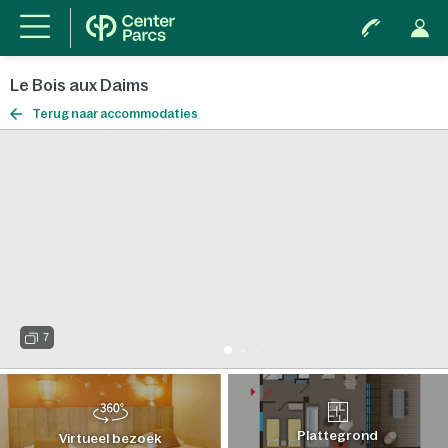
Le Bois aux Daims
Terug naar accommodaties
7
Plattegrond
Virtueel bezoek