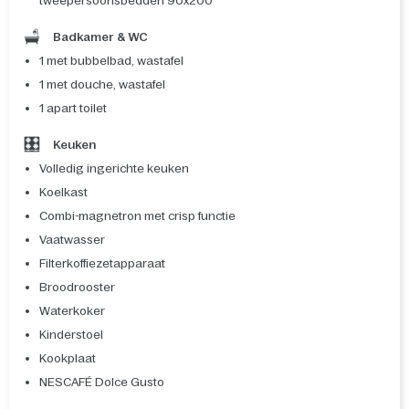
tweepersoonsbedden 90x200
Badkamer & WC
1 met bubbelbad, wastafel
1 met douche, wastafel
1 apart toilet
Keuken
Volledig ingerichte keuken
Koelkast
Combi-magnetron met crisp functie
Vaatwasser
Filterkoffiezetapparaat
Broodrooster
Waterkoker
Kinderstoel
Kookplaat
NESCAFÉ Dolce Gusto