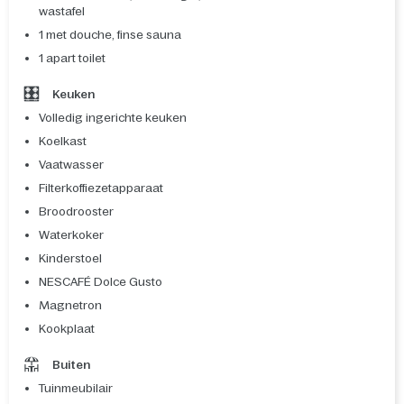
wastafel
1 met douche, finse sauna
1 apart toilet
Keuken
Volledig ingerichte keuken
Koelkast
Vaatwasser
Filterkoffiezetapparaat
Broodrooster
Waterkoker
Kinderstoel
NESCAFÉ Dolce Gusto
Magnetron
Kookplaat
Buiten
Tuinmeubilair