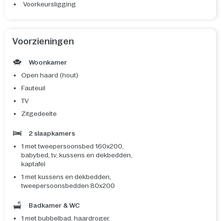
Voorkeursligging
Voorzieningen
Woonkamer
Open haard (hout)
Fauteuil
TV
Zitgedeelte
2 slaapkamers
1 met tweepersoonsbed 160x200,
babybed, tv, kussens en dekbedden,
kaptafel
1 met kussens en dekbedden,
tweepersoonsbedden 80x200
Badkamer & WC
1 met bubbelbad, haardroger,