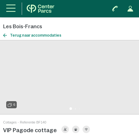
Les Bois-Francs
Terug naar accommodaties
6
Cottages - Referentie BF140
VIP Pagode cottage