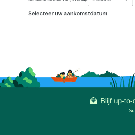
Selecteer uw aankomstdatum
Blijf up-to
Sch