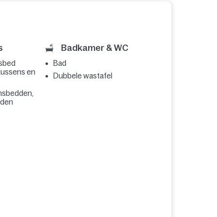
s
Badkamer & WC
nsbed
Bad
kussens en
Dubbele wastafel
nsbedden,
dden