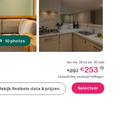
10 photos
Van ma. 28 tot wo. 30 sept
253
€
297
€
Inclusief btw, exclusief heffingen.
Selecteer
Bekijk flexibele data & prijzen