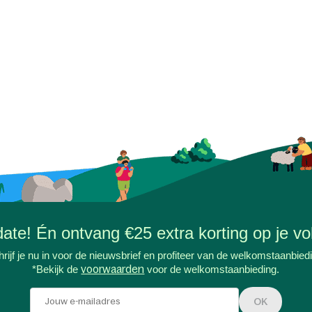
-date! Én ontvang €25 extra korting op je vol
rijf je nu in voor de nieuwsbrief en profiteer van de welkomstaanbied
*Bekijk de
voorwaarden
voor de welkomstaanbieding.
OK