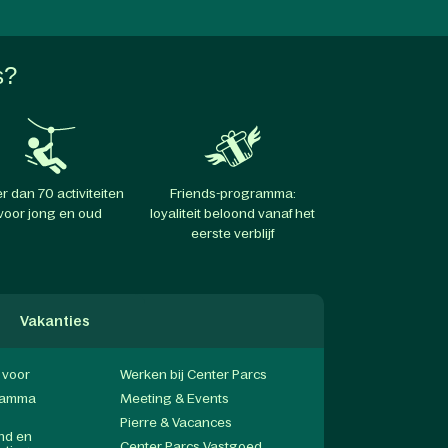
s?
r dan 70 activiteiten
Friends-programma:
voor jong en oud
loyaliteit beloond vanaf het
eerste verblijf
Vakanties
f voor
Werken bij Center Parcs
gramma
Meeting & Events
Pierre & Vacances
end en
Center Parcs Vastgoed