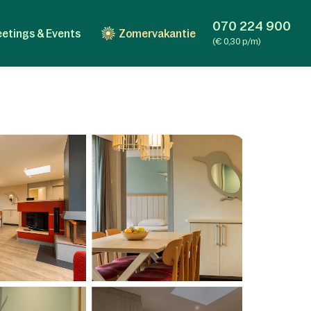
070 224 900
etings & Events
Zomervakantie
(€ 0,30 p/m)