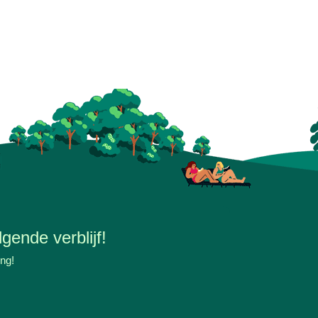
gende verblijf!
ing!