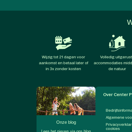
W
Wijzig tot 21 dagen voor
Volledig uitgerus
aankomst en betaal later of
accommodaties midd
in 3x zonder kosten
de natuur
Over Center P
Bedrijfsinform
Algemene vo
Onze blog
Privacyverklar
cookies
Lees het nieuws via ons blog