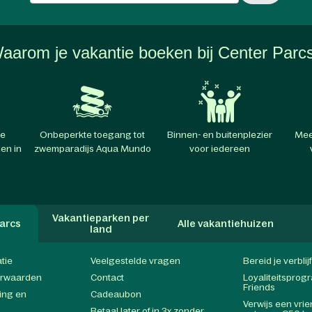
aarom je vakantie boeken bij Center Parc
te
Onbeperkte toegang tot
Binnen- en buitenplezier
Mee
en in
zwemparadijs Aqua Mundo
voor iedereen
Vakantieparken per
arcs
Alle vakantiehuizen
land
atie
Veelgestelde vragen
Bereid je verblij
orwaarden
Contact
Loyaliteitspro
Friends
ing en
Cadeaubon
Verwijs een vri
Betaal later of in 3x zonder