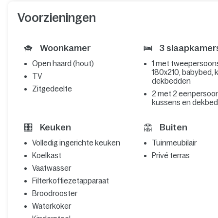
Voorzieningen
Woonkamer
3 slaapkamer
Open haard (hout)
1 met tweepersoo
180x210, babybed, 
TV
dekbedden
Zitgedeelte
2 met 2 eenpersoo
kussens en dekbe
Keuken
Buiten
Volledig ingerichte keuken
Tuinmeubilair
Koelkast
Privé terras
Vaatwasser
Filterkoffiezetapparaat
Broodrooster
Waterkoker