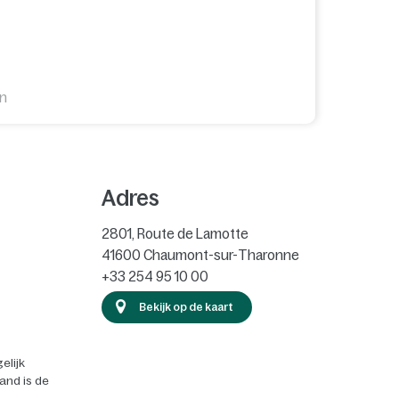
en
Adres
2801, Route de Lamotte
41600
Chaumont-sur-Tharonne
+33 254 95 10 00
Bekijk op de kaart
elijk
land is de