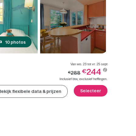
10 photos
Van wo. 23 tot vr. 25 sept
244
€
288
€
Inclusief btw, exclusief heffingen.
Selecteer
Bekijk flexibele data & prijzen