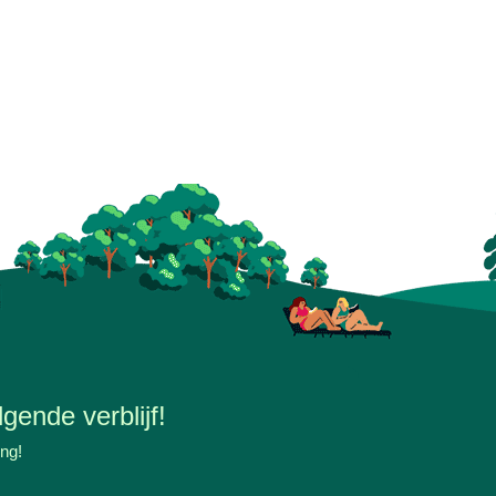
gende verblijf!
ing!