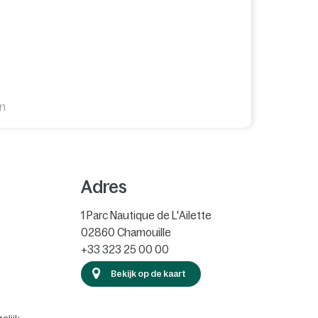
en
Adres
1 Parc Nautique de L'Ailette
02860
Chamouille
+33 323 25 00 00
Bekijk op de kaart