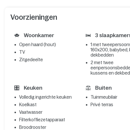
Voorzieningen
Woonkamer
3 slaapkamer
Open haard (hout)
1 met tweepersoo
160x200, babybed,
TV
dekbedden
Zitgedeelte
2 met twee
eenpersoonsbedde
kussens en dekbe
Keuken
Buiten
Volledig ingerichte keuken
Tuinmeubilair
Koelkast
Privé terras
Vaatwasser
Filterkoffiezetapparaat
Broodrooster