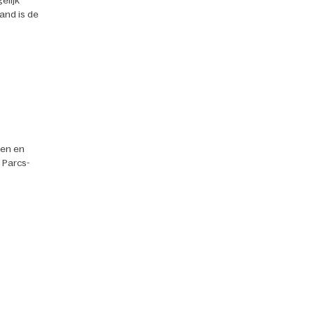
elijk
land is de
ten en
r Parcs-