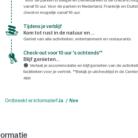
*Voor de parken in België en Denemarken is de check-in mog
vanaf 15 uur. Voor de parken in Nederland, Frankrijk en Duits
check-in mogelijk vanaf 16 uur.
Tijdens je verblijf
Kom tot rust in de natuur en ...
Geniet van alle activiteiten, entertainment en restaurants.
Check-out voor 10 uur 's ochtends**
Blijf genieten...
Verlaat je accommodatie en blijf genieten van de activitei
faciliteiten voor je vertrek. **Bekijk je uitchecktijd in de Cente
app.
Ontbreekt er informatie?
Ja
Nee
formatie