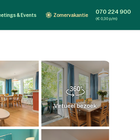
070 224 900
etings & Events
Zomervakantie
(€ 0,30 p/m)
Virtueel bezoek