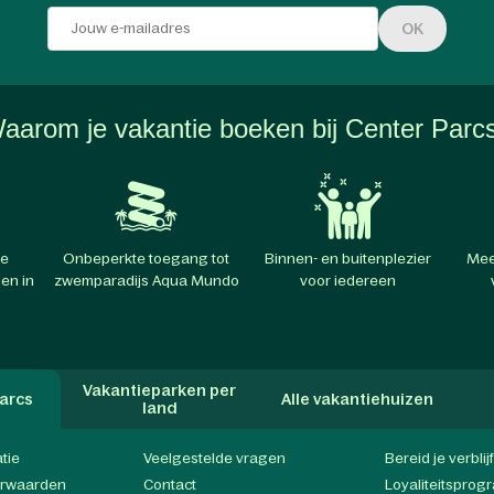
OK
aarom je vakantie boeken bij Center Parc
te
Onbeperkte toegang tot
Binnen- en buitenplezier
Mee
en in
zwemparadijs Aqua Mundo
voor iedereen
Vakantieparken per
arcs
Alle vakantiehuizen
land
atie
Veelgestelde vragen
Bereid je verblij
orwaarden
Contact
Loyaliteitspro