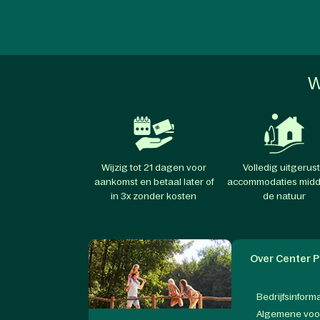
W
Wijzig tot 21 dagen voor
Volledig uitgerus
aankomst en betaal later of
accommodaties midd
in 3x zonder kosten
de natuur
Over Center P
Bedrijfsinform
Algemene vo