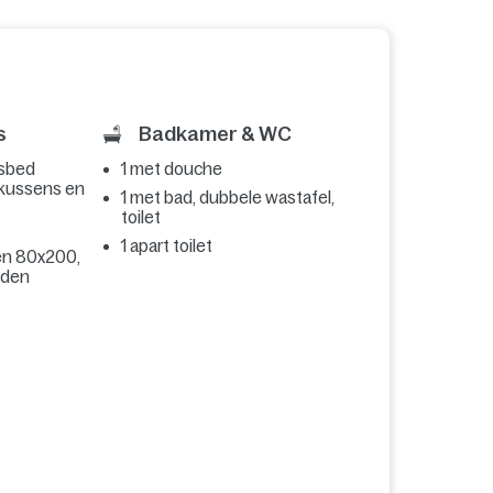
s
Badkamer & WC
nsbed
1 met douche
 kussens en
1 met bad, dubbele wastafel,
toilet
1 apart toilet
n 80x200,
dden