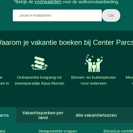
*Bekijk de
voorwaarden
voor de welkomstaanbieding.
OK
aarom je vakantie boeken bij Center Parc
te
Onbeperkte toegang tot
Binnen- en buitenplezier
Mee
en in
zwemparadijs Aqua Mundo
voor iedereen
Vakantieparken per
arcs
Alle vakantiehuizen
land
atie
Veelgestelde vragen
Bereid je verblij