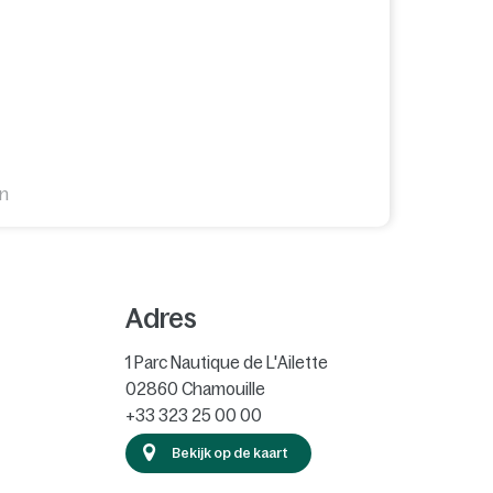
en
Adres
1 Parc Nautique de L'Ailette
02860
Chamouille
+33 323 25 00 00
Bekijk op de kaart