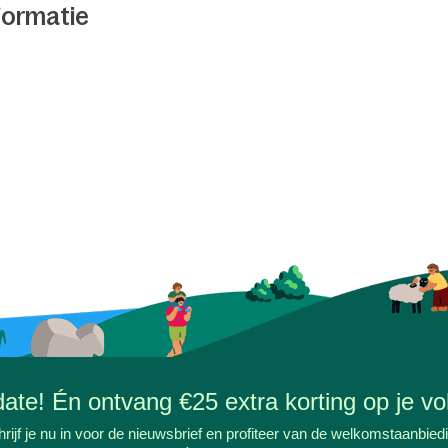
formatie
-date! Én ontvang €25 extra korting op je vol
rijf je nu in voor de nieuwsbrief en profiteer van de welkomstaanbied