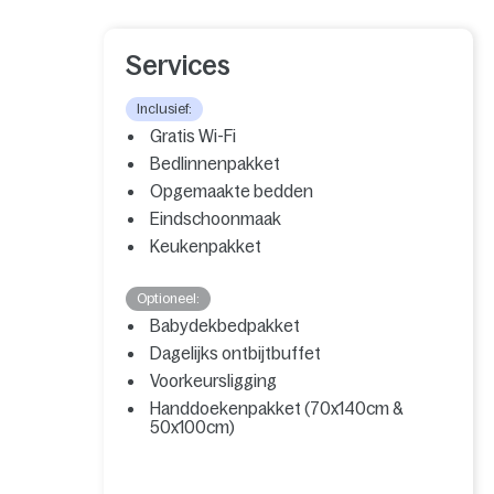
Services
Inclusief:
Gratis Wi-Fi
Bedlinnenpakket
Opgemaakte bedden
Eindschoonmaak
Keukenpakket
Optioneel:
Babydekbedpakket
Dagelijks ontbijtbuffet
Voorkeursligging
Handdoekenpakket (70x140cm &
50x100cm)