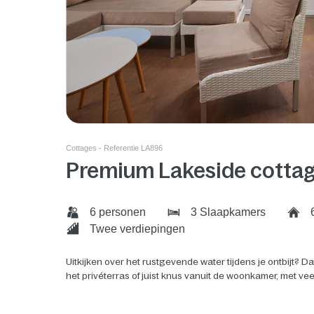
Cottages - Referentie LA896
Premium Lakeside cotta
6 personen
3 Slaapkamers
6
Twee verdiepingen
Uitkijken over het rustgevende water tijdens je ontbijt? 
het privéterras of juist knus vanuit de woonkamer, met vee