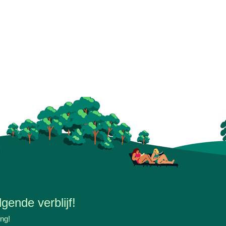
gende verblijf!
ing!