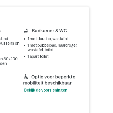
s
Badkamer & WC
nsbed
1 met douche, wastafel
 kussens en
1 met bubbelbad, haardroger,
wastafel, toilet
1 apart toilet
n 80x200,
dden
Optie voor beperkte
mobiliteit beschikbaar
Bekijk de voorzieningen