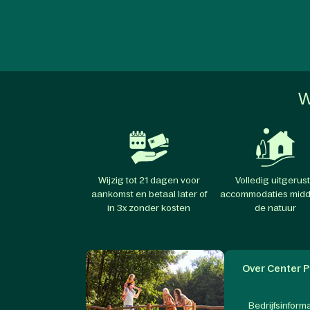
W
Wijzig tot 21 dagen voor
Volledig uitgerus
aankomst en betaal later of
accommodaties midd
in 3x zonder kosten
de natuur
Over Center P
Bedrijfsinform