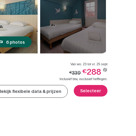
6 photos
Van wo. 23 tot vr. 25 sept
288
€
339
€
Inclusief btw, exclusief heffingen.
Selecteer
Bekijk flexibele data & prijzen