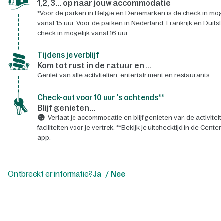
1,2, 3... op naar jouw accommodatie
*Voor de parken in België en Denemarken is de check-in mog
vanaf 15 uur. Voor de parken in Nederland, Frankrijk en Duits
check-in mogelijk vanaf 16 uur.
Tijdens je verblijf
Kom tot rust in de natuur en ...
Geniet van alle activiteiten, entertainment en restaurants.
Check-out voor 10 uur 's ochtends**
Blijf genieten...
Verlaat je accommodatie en blijf genieten van de activitei
faciliteiten voor je vertrek. **Bekijk je uitchecktijd in de Cente
app.
Ontbreekt er informatie?
Ja
Nee