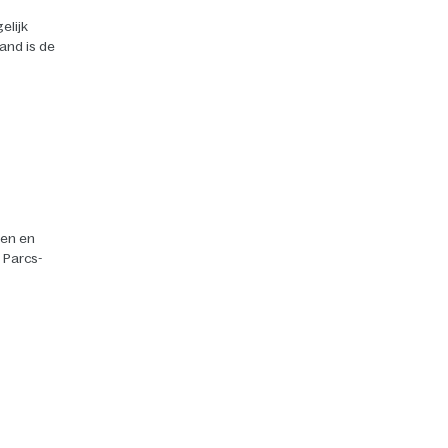
elijk
land is de
ten en
r Parcs-