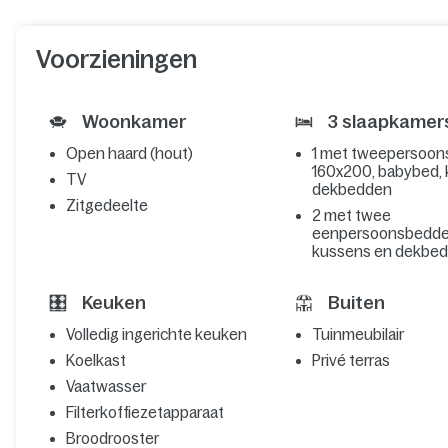
Voorzieningen
Woonkamer
3 slaapkamer
Open haard (hout)
1 met tweepersoo
160x200, babybed,
TV
dekbedden
Zitgedeelte
2 met twee
eenpersoonsbedde
kussens en dekbe
Keuken
Buiten
Volledig ingerichte keuken
Tuinmeubilair
Koelkast
Privé terras
Vaatwasser
Filterkoffiezetapparaat
Broodrooster