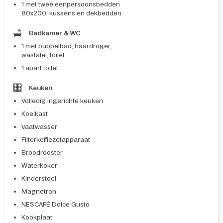
1 met twee eenpersoonsbedden
80x200, kussens en dekbedden
Badkamer & WC
1 met bubbelbad, haardroger,
wastafel, toilet
1 apart toilet
Keuken
Volledig ingerichte keuken
Koelkast
Vaatwasser
Filterkoffiezetapparaat
Broodrooster
Waterkoker
Kinderstoel
Magnetron
NESCAFÉ Dolce Gusto
Kookplaat