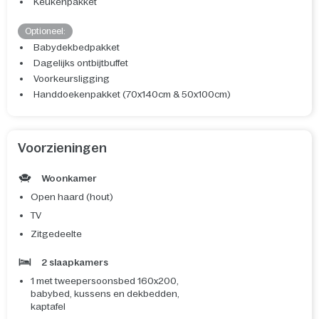
Keukenpakket
Optioneel:
Babydekbedpakket
Dagelijks ontbijtbuffet
Voorkeursligging
Handdoekenpakket (70x140cm & 50x100cm)
Voorzieningen
Woonkamer
Open haard (hout)
TV
Zitgedeelte
2 slaapkamers
1 met tweepersoonsbed 160x200,
babybed, kussens en dekbedden,
kaptafel