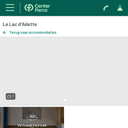
Le Lac d'Ailette
Terug naar accommodaties
7
Virtueel bezoek