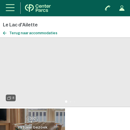
Le Lac d'Ailette
Terug naar accommodaties
8
Virtueel bezoek