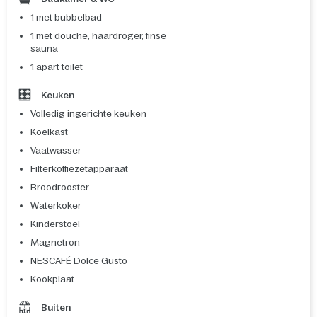
1 met bubbelbad
1 met douche, haardroger, finse
sauna
1 apart toilet
Keuken
Volledig ingerichte keuken
Koelkast
Vaatwasser
Filterkoffiezetapparaat
Broodrooster
Waterkoker
Kinderstoel
Magnetron
NESCAFÉ Dolce Gusto
Kookplaat
Buiten