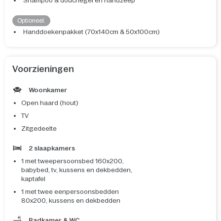
Shampoo & douchegel en handzeep
Optioneel:
Handdoekenpakket (70x140cm & 50x100cm)
Voorzieningen
Woonkamer
Open haard (hout)
TV
Zitgedeelte
2 slaapkamers
1 met tweepersoonsbed 160x200,
babybed, tv, kussens en dekbedden,
kaptafel
1 met twee eenpersoonsbedden
80x200, kussens en dekbedden
Badkamer & WC