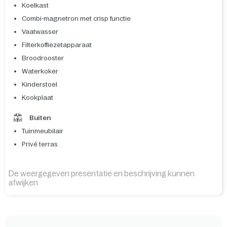
Koelkast
Combi-magnetron met crisp functie
Vaatwasser
Filterkoffiezetapparaat
Broodrooster
Waterkoker
Kinderstoel
Kookplaat
Buiten
Tuinmeubilair
Privé terras
De weergegeven presentatie en beschrijving kunnen
afwijken