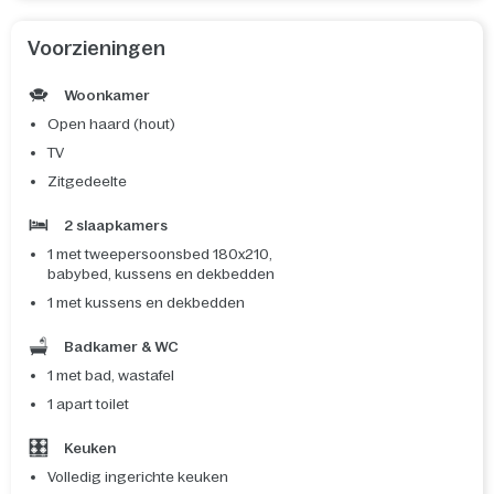
Voorzieningen
Woonkamer
Open haard (hout)
TV
Zitgedeelte
2 slaapkamers
1 met tweepersoonsbed 180x210,
babybed, kussens en dekbedden
1 met kussens en dekbedden
Badkamer & WC
1 met bad, wastafel
1 apart toilet
Keuken
Volledig ingerichte keuken