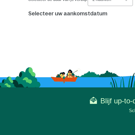
Selecteer uw aankomstdatum
Blijf up-to
Sch