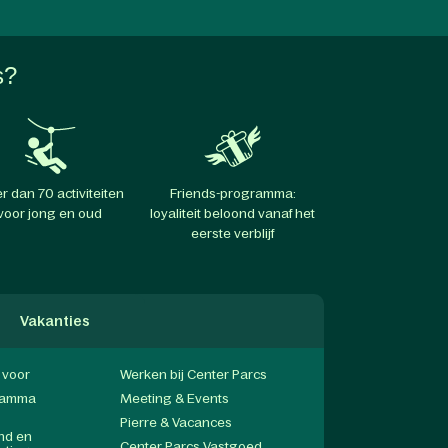
s?
r dan 70 activiteiten
Friends-programma:
voor jong en oud
loyaliteit beloond vanaf het
eerste verblijf
Vakanties
f voor
Werken bij Center Parcs
gramma
Meeting & Events
Pierre & Vacances
end en
Center Parcs Vastgoed