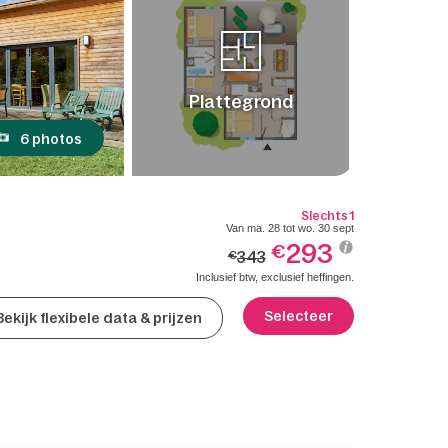
Plattegrond
6 photos
Slechts 1
Van ma. 28 tot wo. 30 sept
293
€
343
€
Inclusief btw, exclusief heffingen.
Selecteer
Bekijk flexibele data & prijzen