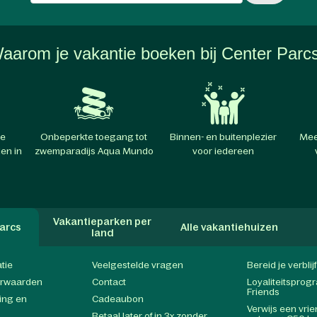
aarom je vakantie boeken bij Center Parc
te
Onbeperkte toegang tot
Binnen- en buitenplezier
Mee
en in
zwemparadijs Aqua Mundo
voor iedereen
Vakantieparken per
arcs
Alle vakantiehuizen
land
atie
Veelgestelde vragen
Bereid je verblij
orwaarden
Contact
Loyaliteitspro
Friends
ing en
Cadeaubon
Verwijs een vri
Betaal later of in 3x zonder