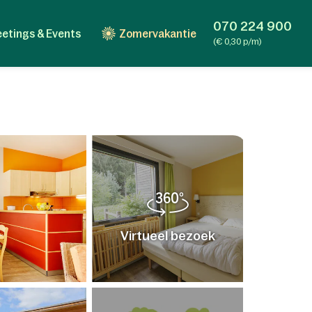
070 224 900
etings & Events
Zomervakantie
(€ 0,30 p/m)
Virtueel bezoek