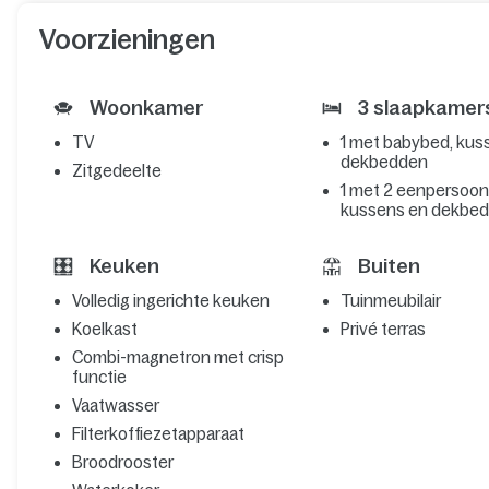
Voorzieningen
Woonkamer
3 slaapkamer
TV
1 met babybed, kus
dekbedden
Zitgedeelte
1 met 2 eenpersoo
kussens en dekbe
Keuken
Buiten
Volledig ingerichte keuken
Tuinmeubilair
Koelkast
Privé terras
Combi-magnetron met crisp
functie
Vaatwasser
Filterkoffiezetapparaat
Broodrooster