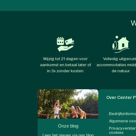
W
Wijzig tot 21 dagen voor
Volledig uitgerus
aankomst en betaal later of
accommodaties midd
in 3x zonder kosten
de natuur
Over Center P
Bedrijfsinform
Algemene vo
Onze blog
Privacyverklar
cookies
Lees het nieuws via ons blog