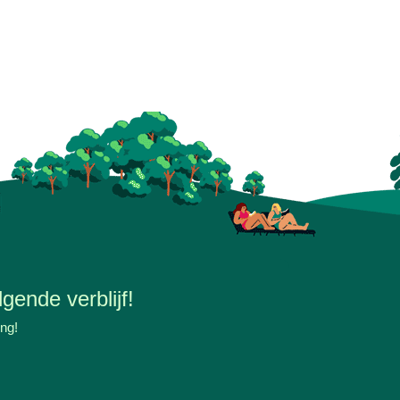
gende verblijf!
ing!