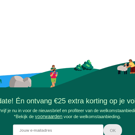
-date! Én ontvang €25 extra korting op je vol
rijf je nu in voor de nieuwsbrief en profiteer van de welkomstaanbied
*Bekijk de
voorwaarden
voor de welkomstaanbieding.
OK