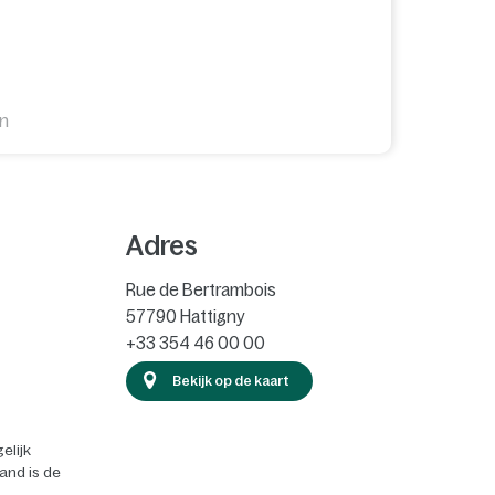
en
Adres
Rue de Bertrambois
57790
Hattigny
+33 354 46 00 00
Bekijk op de kaart
elijk
land is de