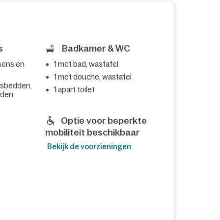
s
Badkamer & WC
sens en
1 met bad, wastafel
1 met douche, wastafel
nsbedden,
1 apart toilet
dden
Optie voor beperkte
mobiliteit beschikbaar
Bekijk de voorzieningen