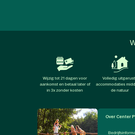
W
Wijzig tot 21 dagen voor
Volledig uitgerus
aankomst en betaal later of
accommodaties midd
in 3x zonder kosten
de natuur
Over Center P
Bedrijfsinform