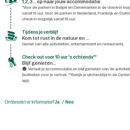
1,2, 3... op naar jouw accommodatie
*Voor de parken in België en Denemarken is de check-in mog
vanaf 15 uur. Voor de parken in Nederland, Frankrijk en Duits
check-in mogelijk vanaf 16 uur.
Tijdens je verblijf
Kom tot rust in de natuur en ...
Geniet van alle activiteiten, entertainment en restaurants.
Check-out voor 10 uur 's ochtends**
Blijf genieten...
Verlaat je accommodatie en blijf genieten van de activitei
faciliteiten voor je vertrek. **Bekijk je uitchecktijd in de Cente
app.
Ontbreekt er informatie?
Ja
Nee