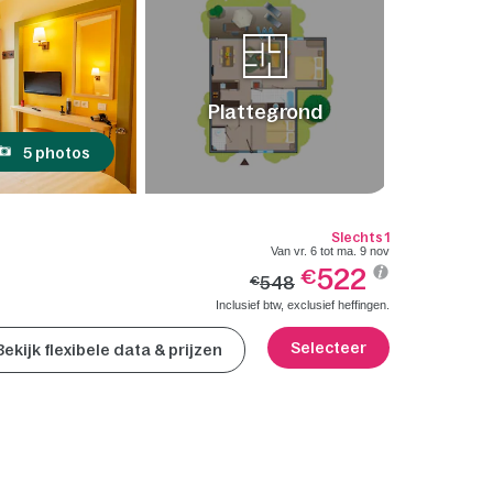
Plattegrond
5 photos
Slechts 1
Van vr. 6 tot ma. 9 nov
522
€
548
€
Inclusief btw, exclusief heffingen.
Selecteer
Bekijk flexibele data & prijzen