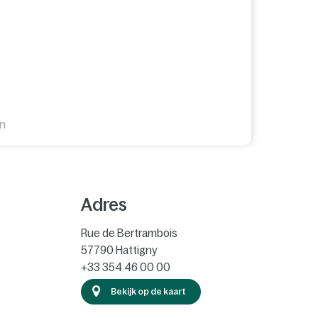
en
Adres
Rue de Bertrambois
57790
Hattigny
+33 354 46 00 00
Bekijk op de kaart