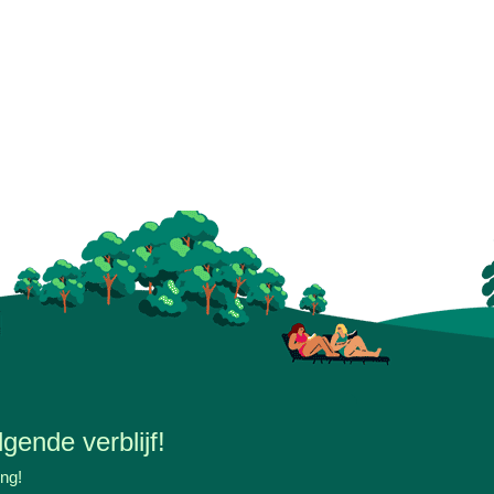
gende verblijf!
ing!