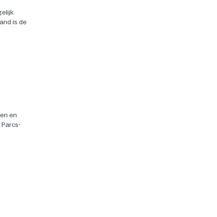
elijk
land is de
ten en
r Parcs-