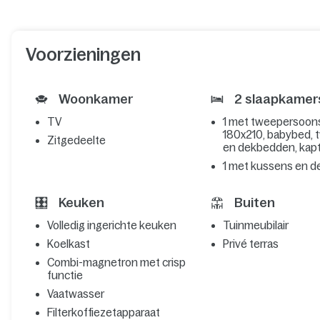
Voorzieningen
Woonkamer
2 slaapkamer
TV
1 met tweepersoo
180x210, babybed, t
Zitgedeelte
en dekbedden, kapt
1 met kussens en 
Keuken
Buiten
Volledig ingerichte keuken
Tuinmeubilair
Koelkast
Privé terras
Combi-magnetron met crisp
functie
Vaatwasser
Filterkoffiezetapparaat