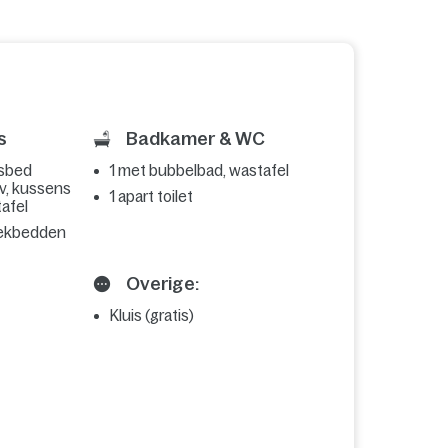
s
Badkamer & WC
nsbed
1 met bubbelbad, wastafel
v, kussens
1 apart toilet
afel
dekbedden
Overige:
Kluis (gratis)