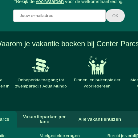
*Bekijk de
voorwaarden
voor de welkomstaanbieding.
OK
aarom je vakantie boeken bij Center Parc
te
Onbeperkte toegang tot
Binnen- en buitenplezier
Mee
en in
zwemparadijs Aqua Mundo
voor iedereen
Vakantieparken per
arcs
Alle vakantiehuizen
land
atie
Veelgestelde vragen
Bereid je verblij