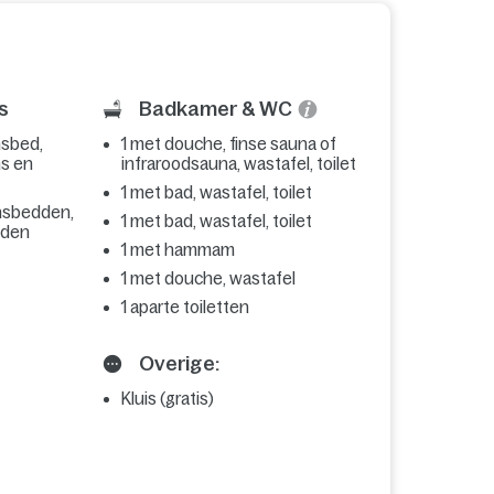
s
Badkamer & WC
sbed,
1 met douche, finse sauna of
ns en
infraroodsauna, wastafel, toilet
1 met bad, wastafel, toilet
nsbedden,
1 met bad, wastafel, toilet
dden
1 met hammam
1 met douche, wastafel
1 aparte toiletten
Overige:
Kluis (gratis)