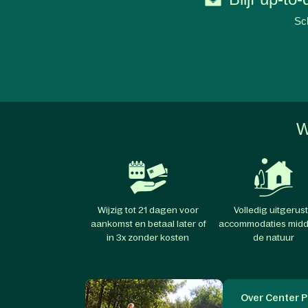
Sch
W
Wijzig tot 21 dagen voor
Volledig uitgerus
aankomst en betaal later of
accommodaties midd
in 3x zonder kosten
de natuur
Over Center P