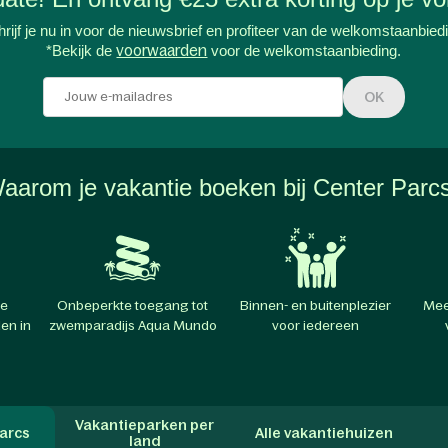
rijf je nu in voor de nieuwsbrief en profiteer van de welkomstaanbied
*Bekijk de
voorwaarden
voor de welkomstaanbieding.
OK
aarom je vakantie boeken bij Center Parc
te
Onbeperkte toegang tot
Binnen- en buitenplezier
Mee
en in
zwemparadijs Aqua Mundo
voor iedereen
Vakantieparken per
arcs
Alle vakantiehuizen
land