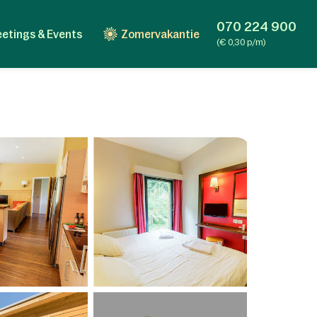
070 224 900
etings & Events
Zomervakantie
(€ 0,30 p/m)