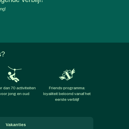
ing!
s?
r dan 70 activiteiten
Friends-programma:
voor jong en oud
loyaliteit beloond vanaf het
eerste verblijf
Vakanties