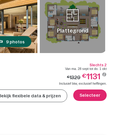
Plattegrond
9 photos
Slechts 2
Van ma. 28 sept tot do. 1 okt
1131
€
1329
€
Inclusief btw, exclusief heffingen.
Selecteer
Bekijk flexibele data & prijzen