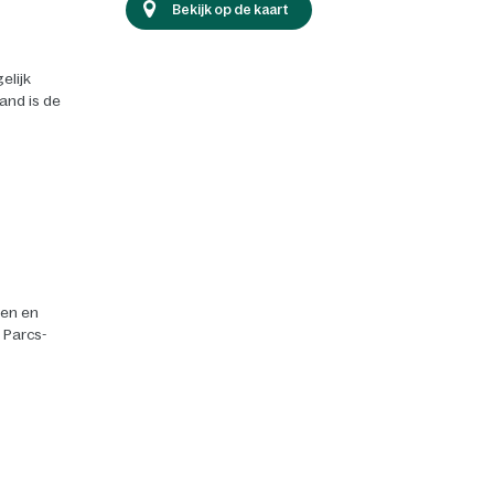
Bekijk op de kaart
elijk
land is de
ten en
r Parcs-