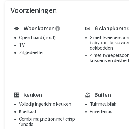
Voorzieningen
Woonkamer
6 slaapkamer
Open haard (hout)
2 met tweepersoon
babybed, tv, kusse
TV
dekbedden
Zitgedeelte
4 met tweepersoo
kussens en dekbe
Keuken
Buiten
Volledig ingerichte keuken
Tuinmeubilair
Koelkast
Privé terras
Combi-magnetron met crisp
functie