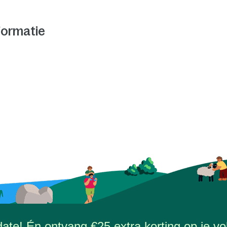
formatie
-date! Én ontvang €25 extra korting op je vol