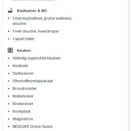
Badkamer & WC
1 met bubbelbad, grohe wellness
douche
1 met douche, haardroger
1 apart toilet
Keuken
Volledig ingerichte keuken
Koelkast
Vaatwasser
Filterkoffiezetapparaat
Broodrooster
Waterkoker
Kinderstoel
Kookplaat
Magnetron
NESCAFÉ Dolce Gusto