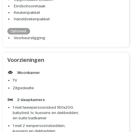
Eindschoonmaak
Keukenpakket
Handdoekenpakket
Optioneel:
Voorkeursligging
Voorzieningen
Woonkamer
TV
Zitgedeelte
2 slaapkamers
1 met tweepersoonsbed 180x200,
babybed, tv, kussens en dekbedden,
en-suite badkamer
1 met 2 eenpersoonsbedden,
kussens en dekbedden