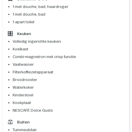
1 met douche, bad, haardroger
1 met douche, bad
1 apart toilet
Keuken
Volledig ingerichte keuken
Koelkast
Combi-magnetron met crisp functie
Vaatwasser
Filterkoffiezetapparaat
Broodrooster
Waterkoker
Kinderstoel
Kookplaat
NESCAFÉ Dolce Gusto
Buiten
Tuinmeubilair