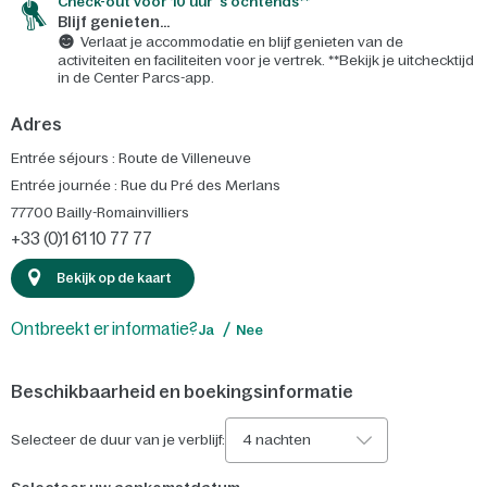
Check-out voor 10 uur 's ochtends**
Blijf genieten...
Verlaat je accommodatie en blijf genieten van de
activiteiten en faciliteiten voor je vertrek. **Bekijk je uitchecktijd
in de Center Parcs-app.
Adres
Entrée séjours : Route de Villeneuve
Entrée journée : Rue du Pré des Merlans
77700
Bailly-Romainvilliers
+33 (0)1 61 10 77 77
Bekijk op de kaart
Ontbreekt er informatie?
Ja
Nee
Beschikbaarheid en boekingsinformatie
Selecteer de duur van je verblijf:
4 nachten