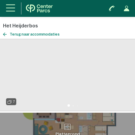
Het Heijderbos
Terug naar accommodaties
7
Plattegrond