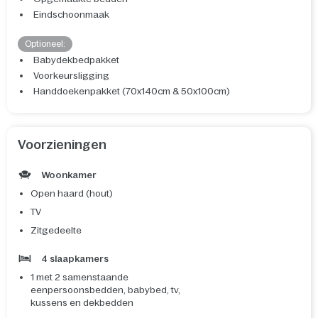
Eindschoonmaak
Optioneel:
Babydekbedpakket
Voorkeursligging
Handdoekenpakket (70x140cm & 50x100cm)
Voorzieningen
Woonkamer
Open haard (hout)
TV
Zitgedeelte
4 slaapkamers
1 met 2 samenstaande
eenpersoonsbedden, babybed, tv,
kussens en dekbedden