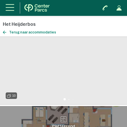
Het Heijderbos
Terug naar accommodaties
10
Plattegrond