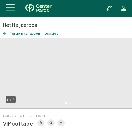
Het Heijderbos
Terug naar accommodaties
1
Cottages - Referentie HB452H
VIP cottage