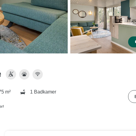
e
5 m²
1 Badkamer
er!