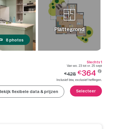
Plattegrond
8 photos
Slechts 1
Van wo. 23 tot vr. 25 sept
364
€
428
€
Inclusief btw, exclusief heffingen.
Selecteer
Bekijk flexibele data & prijzen