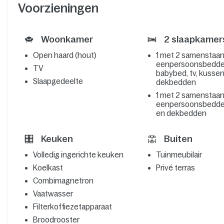
Voorzieningen
Woonkamer
2 slaapkamer
Open haard (hout)
1 met 2 samenstaa
eenpersoonsbedde
TV
babybed, tv, kusse
Slaapgedeelte
dekbedden
1 met 2 samenstaa
eenpersoonsbedde
en dekbedden
Keuken
Buiten
Volledig ingerichte keuken
Tuinmeubilair
Koelkast
Privé terras
Combimagnetron
Vaatwasser
Filterkoffiezetapparaat
Broodrooster