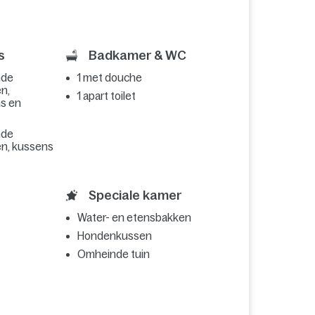
s
Badkamer & WC
nde
1 met douche
n,
1 apart toilet
ns en
nde
n, kussens
Speciale kamer
Water- en etensbakken
Hondenkussen
Omheinde tuin