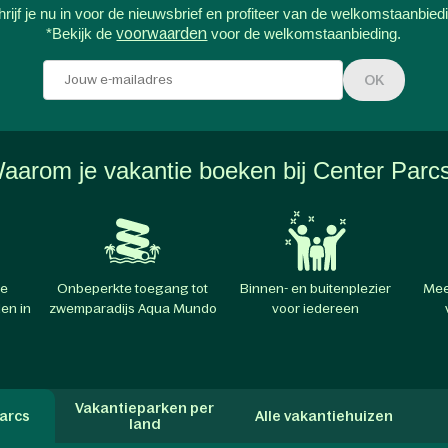
rijf je nu in voor de nieuwsbrief en profiteer van de welkomstaanbied
*Bekijk de
voorwaarden
voor de welkomstaanbieding.
OK
aarom je vakantie boeken bij Center Parc
te
Onbeperkte toegang tot
Binnen- en buitenplezier
Mee
en in
zwemparadijs Aqua Mundo
voor iedereen
Vakantieparken per
arcs
Alle vakantiehuizen
land