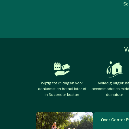
Sch
W
Wijzig tot 21 dagen voor
Volledig uitgerus
aankomst en betaal later of
accommodaties midd
in 3x zonder kosten
de natuur
Over Center P