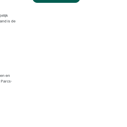
elijk
land is de
ten en
r Parcs-