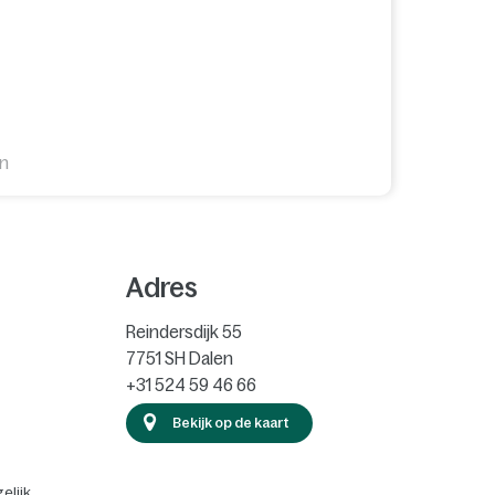
en
Adres
Reindersdijk 55
7751 SH
Dalen
+31 524 59 46 66
Bekijk op de kaart
elijk