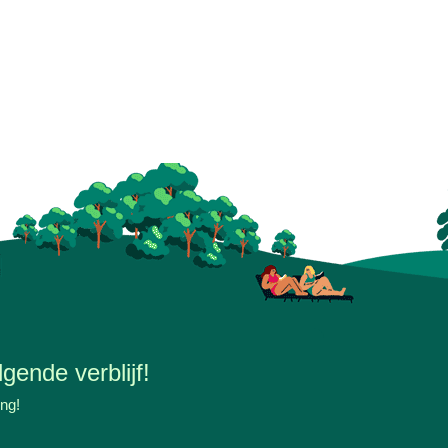
gende verblijf!
ing!