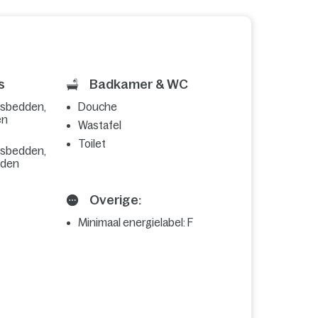
s
Badkamer & WC
nsbedden,
Douche
en
Wastafel
Toilet
nsbedden,
dden
Overige:
Minimaal energielabel: F