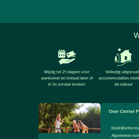
W
Wijzig tot 21 dagen voor
Volledig uitgerus
aankomst en betaal later of
accommodaties midd
in 3x zonder kosten
de natuur
Over Center P
Bedrijfsinform
Algemene vo