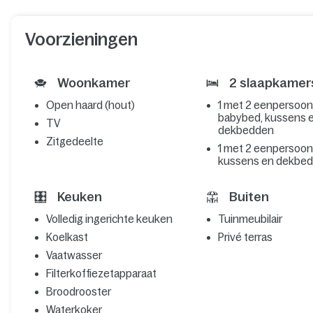
Voorzieningen
Woonkamer
2 slaapkamer
Open haard (hout)
1 met 2 eenpersoo
babybed, kussens 
TV
dekbedden
Zitgedeelte
1 met 2 eenpersoo
kussens en dekbe
Keuken
Buiten
Volledig ingerichte keuken
Tuinmeubilair
Koelkast
Privé terras
Vaatwasser
Filterkoffiezetapparaat
Broodrooster
Waterkoker