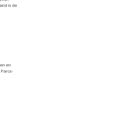
land is de
ten en
r Parcs-