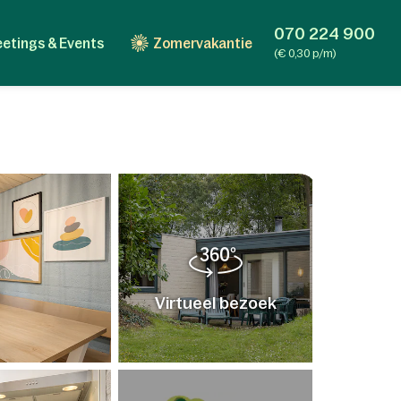
070 224 900
etings & Events
Zomervakantie
(€ 0,30 p/m)
Virtueel bezoek