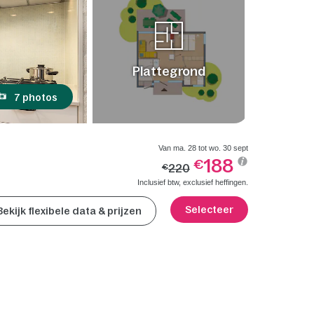
Plattegrond
7 photos
Van ma. 28 tot wo. 30 sept
188
€
220
€
Inclusief btw, exclusief heffingen.
Selecteer
Bekijk flexibele data & prijzen