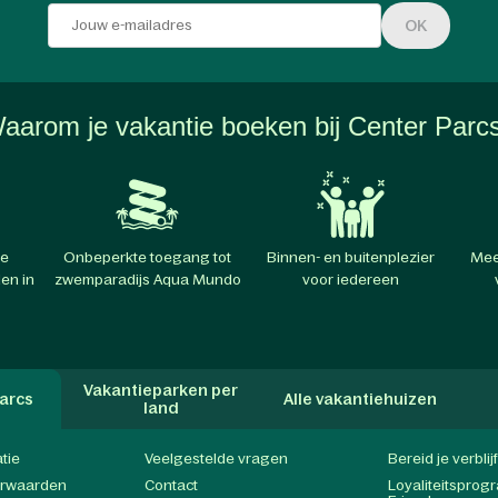
OK
aarom je vakantie boeken bij Center Parc
te
Onbeperkte toegang tot
Binnen- en buitenplezier
Mee
en in
zwemparadijs Aqua Mundo
voor iedereen
Vakantieparken per
arcs
Alle vakantiehuizen
land
atie
Veelgestelde vragen
Bereid je verblij
orwaarden
Contact
Loyaliteitspro