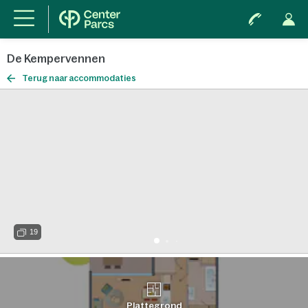
De Kempervennen
Terug naar accommodaties
19
Plattegrond