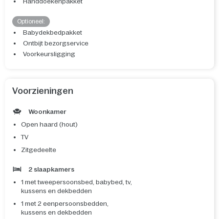
Handdoekenpakket
Optioneel:
Babydekbedpakket
Ontbijt bezorgservice
Voorkeursligging
Voorzieningen
Woonkamer
Open haard (hout)
TV
Zitgedeelte
2 slaapkamers
1 met tweepersoonsbed, babybed, tv,
kussens en dekbedden
1 met 2 eenpersoonsbedden,
kussens en dekbedden