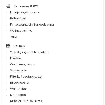
Badkamer & WC
Inloop regendouche
Bubbelbad
Finse sauna of infraroodsauna
Wellnessruimte
Toilet
Keuken
Volledig ingerichte keuken
Koelkast
Combimagnetron
Vaatwasser
Filterkoffiezetapparaat
Broodrooster
Waterkoker
Kinderstoel
NESCAFÉ Dolce Gusto