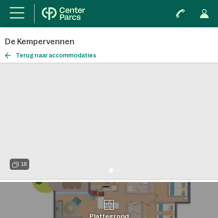
De Kempervennen
Terug naar accommodaties
18
Plattegrond