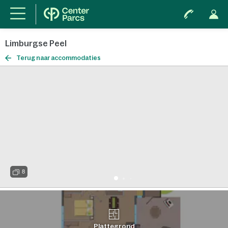
Limburgse Peel
Terug naar accommodaties
8
Plattegrond