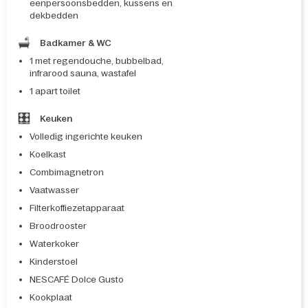
eenpersoonsbedden, kussens en
dekbedden
Badkamer & WC
1 met regendouche, bubbelbad,
infrarood sauna, wastafel
1 apart toilet
Keuken
Volledig ingerichte keuken
Koelkast
Combimagnetron
Vaatwasser
Filterkoffiezetapparaat
Broodrooster
Waterkoker
Kinderstoel
NESCAFÉ Dolce Gusto
Kookplaat