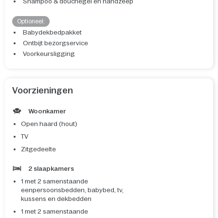
Shampoo & douchegel en handzeep
Optioneel:
Babydekbedpakket
Ontbijt bezorgservice
Voorkeursligging
Voorzieningen
Woonkamer
Open haard (hout)
TV
Zitgedeelte
2 slaapkamers
1 met 2 samenstaande
eenpersoonsbedden, babybed, tv,
kussens en dekbedden
1 met 2 samenstaande