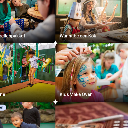
pellenpakket
Wannabe een Kok
ine
Kids Make Over
en