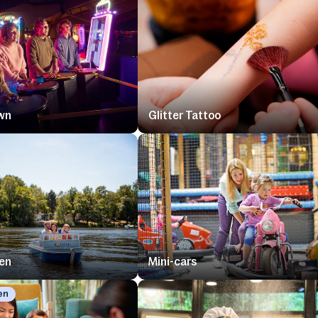
wn
Glitter Tattoo
en
Mini-cars
en