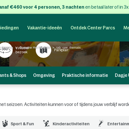
anaf €460 voor 4 personen, 3 nachten
en betaal later of in 3
iedingen
Vakantie-ideeën
Ontdek Center Parcs
Me
k America
Domaine Het Meerdal
tab_cpe_thematic_
Virtueel
Parkplan
bezoek
ants & Shops
Omgeving
Praktische informatie
Dagje 
an het seizoen. Activiteiten kunnen voor of tijdens jouw verblijf 
Sport & Fun
Kinderactiviteiten
Entertain