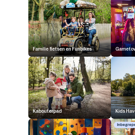
Familie fietsen en Funbikes
Gameto
Kabouterpad
Kids Hav
Inbegrep