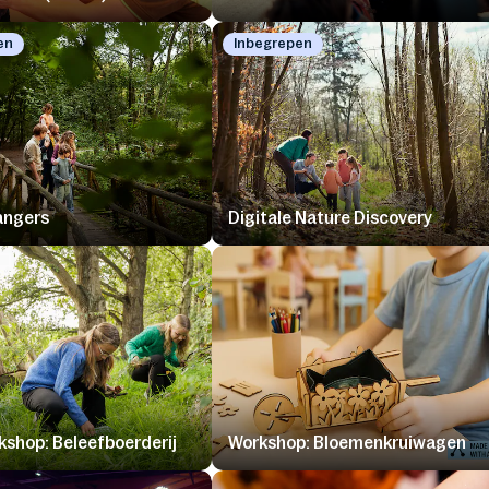
en
Inbegrepen
angers
Digitale Nature Discovery
kshop: Beleefboerderij
Workshop: Bloemenkruiwagen