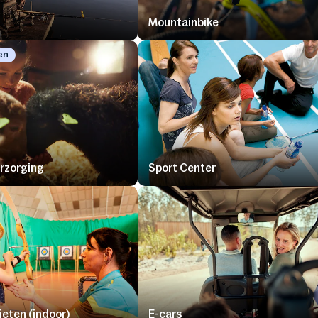
Mountainbike
en
rzorging
Sport Center
eten (indoor)
E-cars