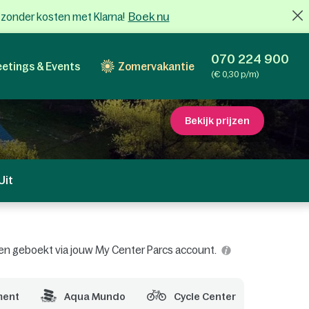
Boek nu
x zonder kosten met Klarna!
070 224 900
etings & Events
Zomervakantie
(€ 0,30 p/m)
Bekijk prijzen
Uit
worden geboekt via jouw My Center Parcs account.
ment
Aqua Mundo
Cycle Center