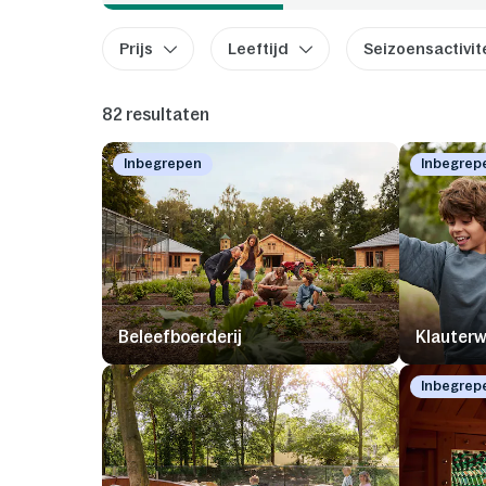
Prijs
Leeftijd
Seizoensactivit
82 resultaten
Inbegrepen
Inbegrep
Beleefboerderij
Klauter
Inbegrep