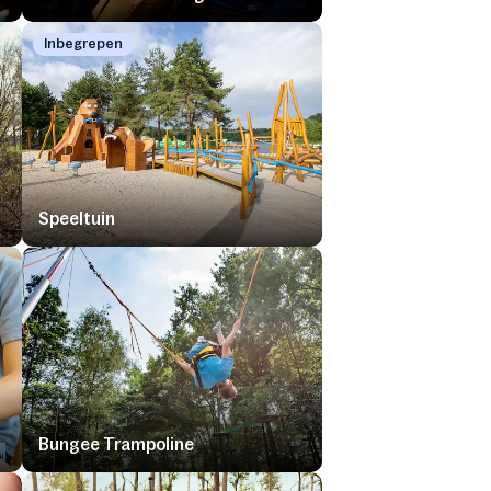
Inbegrepen
Speeltuin
Bungee Trampoline