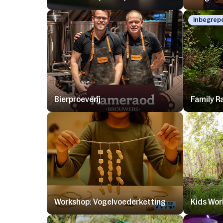
Inbegrep
Bierproeverij
Family R
Workshop: Vogelvoederketting
Kids Wor