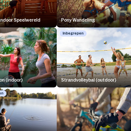
ndoor Speelwereld
Pony Wandeling
Inbegrepen
n (indoor)
Strandvolleybal (outdoor)
en