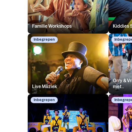
Familie Workshops
Kiddies 
Inbegrepen
Inbegrep
Orry & V
Live Muziek
met..
Inbegrepen
Inbegrep