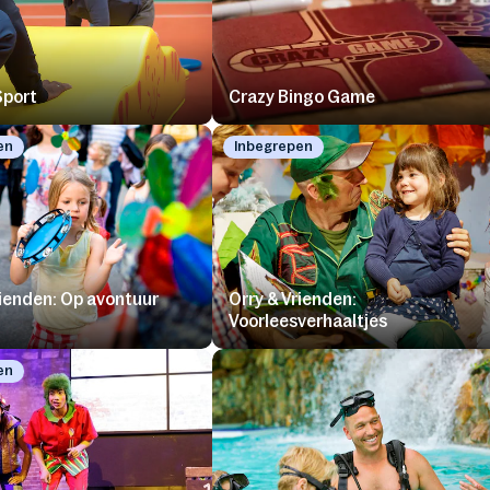
Sport
Crazy Bingo Game
en
Inbegrepen
rienden: Op avontuur
Orry & Vrienden:
Voorleesverhaaltjes
en