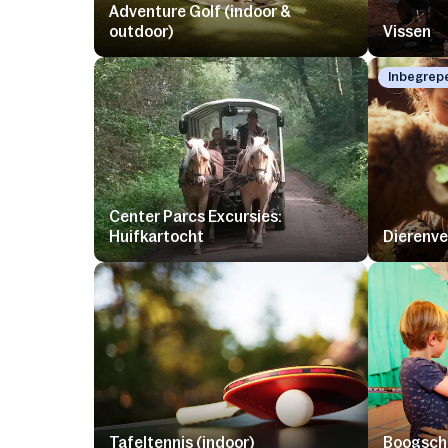
Adventure Golf (indoor &
outdoor)
Vissen
Inbegrep
Center Parcs Excursies:
Huifkartocht
Dierenve
Tafeltennis (indoor)
Boogschi