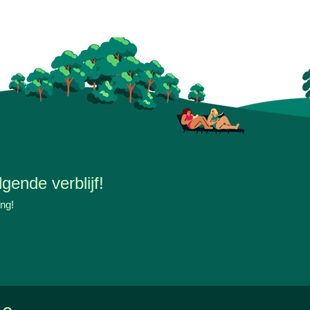
gende verblijf!
ing!