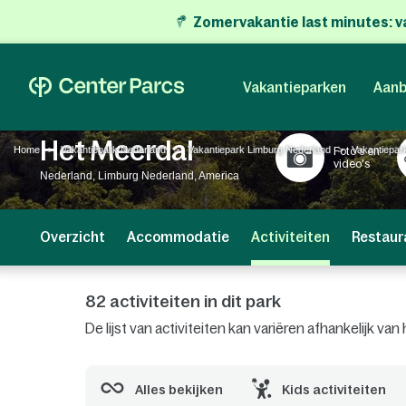
Zomervakantie last minutes:
v
Vakantieparken
Aanb
Het Meerdal
Home
Vakantiepark Nederland
Vakantiepark Limburg Nederland
Vakantiepar
Foto's en
video's
Nederland, Limburg Nederland, America
Overzicht
Accommodatie
Activiteiten
Restaur
82 activiteiten in dit park
De lijst van activiteiten kan variëren afhankelijk v
Alles bekijken
Kids activiteiten