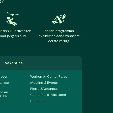
s?
r dan 70 activiteiten
Friends-programma:
voor jong en oud
loyaliteit beloond vanaf het
eerste verblijf
Vakanties
f voor
Werken bij Center Parcs
gramma
Meeting & Events
Pierre & Vacances
end en
Center Parcs Vastgoed
rting
Sunparks
n