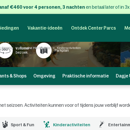
anaf €460 voor 4 personen, 3 nachten
en betaal later of in 3
iedingen
Vakantie-ideeën
Ontdek Center Parcs
Me
k America
Domaine Het Meerdal
Kinderactiviteiten
Virtueel
Parkplan
bezoek
ants & Shops
Omgeving
Praktische informatie
Dagje 
an het seizoen. Activiteiten kunnen voor of tijdens jouw verblijf 
Sport & Fun
Kinderactiviteiten
Entertain