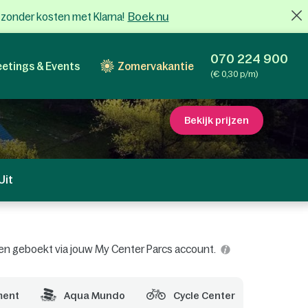
Boek nu
x zonder kosten met Klarna!
070 224 900
etings & Events
Zomervakantie
(€ 0,30 p/m)
Bekijk prijzen
Uit
worden geboekt via jouw My Center Parcs account.
ment
Aqua Mundo
Cycle Center