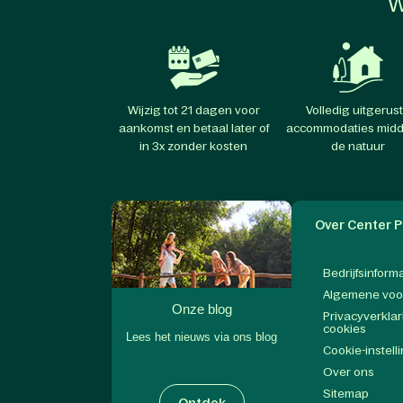
W
Wijzig tot 21 dagen voor
Volledig uitgerus
aankomst en betaal later of
accommodaties midd
in 3x zonder kosten
de natuur
Over Center P
Bedrijfsinform
Algemene vo
Onze blog
Privacyverklar
cookies
Lees het nieuws via ons blog
Cookie-instell
Over ons
Sitemap