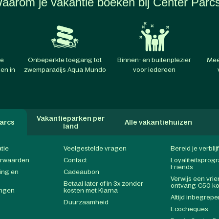
aarom je vakantie boeken bij Center Parc
te
Onbeperkte toegang tot
Binnen- en buitenplezier
Mee
en in
zwemparadijs Aqua Mundo
voor iedereen
Vakantieparken per
arcs
Alle vakantiehuizen
land
atie
Veelgestelde vragen
Bereid je verblij
orwaarden
Contact
Loyaliteitspro
Friends
ing en
Cadeaubon
Verwijs een vri
Betaal later of in 3x zonder
ontvang €50 ko
ingen
kosten met Klarna
Altijd inbegrepe
Duurzaamheid
Ecocheques