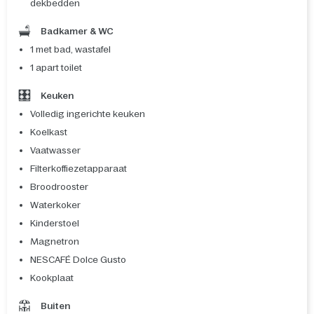
dekbedden
Badkamer & WC
1 met bad, wastafel
1 apart toilet
Keuken
Volledig ingerichte keuken
Koelkast
Vaatwasser
Filterkoffiezetapparaat
Broodrooster
Waterkoker
Kinderstoel
Magnetron
NESCAFÉ Dolce Gusto
Kookplaat
Buiten