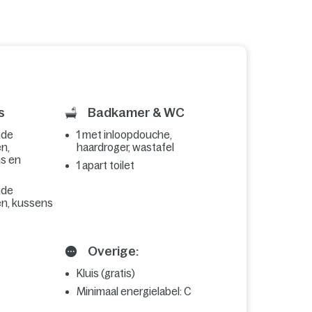
s
Badkamer & WC
nde
1 met inloopdouche,
n,
haardroger, wastafel
ns en
1 apart toilet
nde
n, kussens
Overige:
Kluis (gratis)
Minimaal energielabel: C