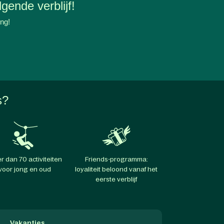
gende verblijf!
ing!
s?
r dan 70 activiteiten
Friends-programma:
voor jong en oud
loyaliteit beloond vanaf het
eerste verblijf
Vakanties