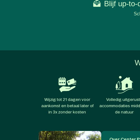
Blijf up-to
Sch
W
Wijzig tot 21 dagen voor
Volledig uitgerus
aankomst en betaal later of
accommodaties midd
in 3x zonder kosten
de natuur
Over Center P