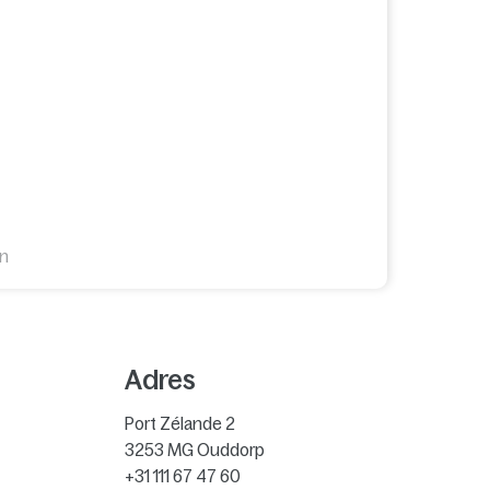
en
Adres
Port Zélande 2
3253 MG
Ouddorp
+31 111 67 47 60