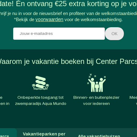
-date! Én ontvang €25 extra korting op je vol
rijf je nu in voor de nieuwsbrief en profiteer van de welkomstaanbied
*Bekijk de
voorwaarden
voor de welkomstaanbieding.
OK
aarom je vakantie boeken bij Center Parc
te
Onbeperkte toegang tot
Binnen- en buitenplezier
Mee
en in
zwemparadijs Aqua Mundo
voor iedereen
Vakantieparken per
arcs
Alle vakantiehuizen