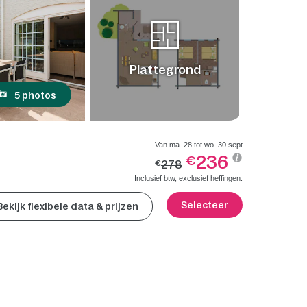
Plattegrond
5 photos
Van ma. 28 tot wo. 30 sept
236
€
278
€
Inclusief btw, exclusief heffingen.
Selecteer
Bekijk flexibele data & prijzen