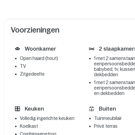
Voorzieningen
Woonkamer
2 slaapkamer
Open haard (hout)
1 met 2 samenstaa
eenpersoonsbedde
TV
babybed, tv, kusse
Zitgedeelte
dekbedden
1 met 2 samenstaa
eenpersoonsbedde
en dekbedden
Keuken
Buiten
Volledig ingerichte keuken
Tuinmeubilair
Koelkast
Privé terras
Combimagnetron