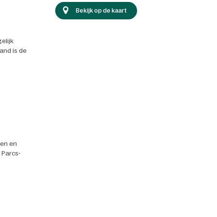
Bekijk op de kaart
elijk
land is de
ten en
r Parcs-