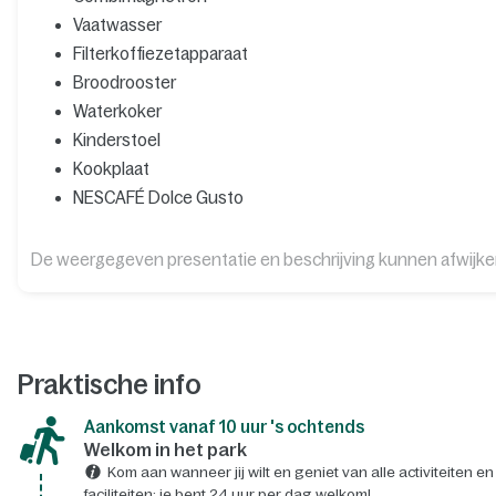
Vaatwasser
Filterkoffiezetapparaat
Broodrooster
Waterkoker
Kinderstoel
Kookplaat
NESCAFÉ Dolce Gusto
De weergegeven presentatie en beschrijving kunnen afwijk
Praktische info
Aankomst vanaf 10 uur 's ochtends
Welkom in het park
Kom aan wanneer jij wilt en geniet van alle activiteiten en
faciliteiten: je bent 24 uur per dag welkom!