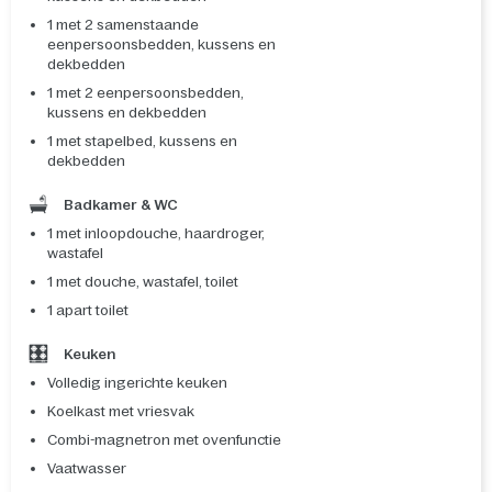
1 met 2 samenstaande
eenpersoonsbedden, kussens en
dekbedden
1 met 2 eenpersoonsbedden,
kussens en dekbedden
1 met stapelbed, kussens en
dekbedden
Badkamer & WC
1 met inloopdouche, haardroger,
wastafel
1 met douche, wastafel, toilet
1 apart toilet
Keuken
Volledig ingerichte keuken
Koelkast met vriesvak
Combi-magnetron met ovenfunctie
Vaatwasser