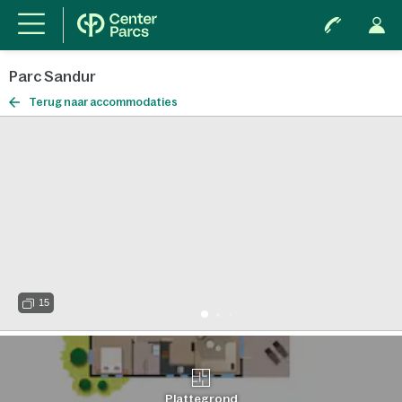
Parc Sandur
Terug naar accommodaties
15
Plattegrond