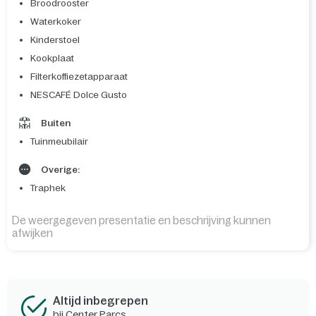
Broodrooster
Waterkoker
Kinderstoel
Kookplaat
Filterkoffiezetapparaat
NESCAFÉ Dolce Gusto
Buiten
Tuinmeubilair
Overige:
Traphek
De weergegeven presentatie en beschrijving kunnen
afwijken
Altijd inbegrepen
bij Center Parcs