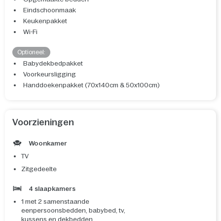
Eindschoonmaak
Keukenpakket
Wi-Fi
Optioneel:
Babydekbedpakket
Voorkeursligging
Handdoekenpakket (70x140cm & 50x100cm)
Voorzieningen
Woonkamer
TV
Zitgedeelte
4 slaapkamers
1 met 2 samenstaande
eenpersoonsbedden, babybed, tv,
kussens en dekbedden