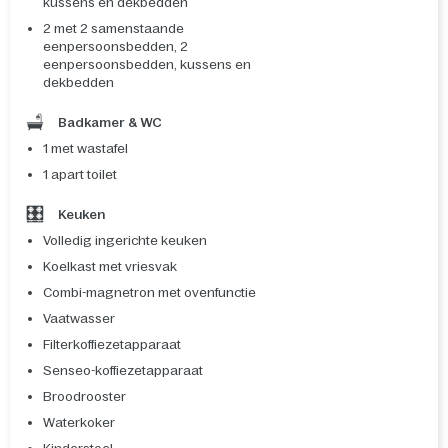
kussens en dekbedden
2 met 2 samenstaande
eenpersoonsbedden, 2
eenpersoonsbedden, kussens en
dekbedden
Badkamer & WC
1 met wastafel
1 apart toilet
Keuken
Volledig ingerichte keuken
Koelkast met vriesvak
Combi-magnetron met ovenfunctie
Vaatwasser
Filterkoffiezetapparaat
Senseo-koffiezetapparaat
Broodrooster
Waterkoker