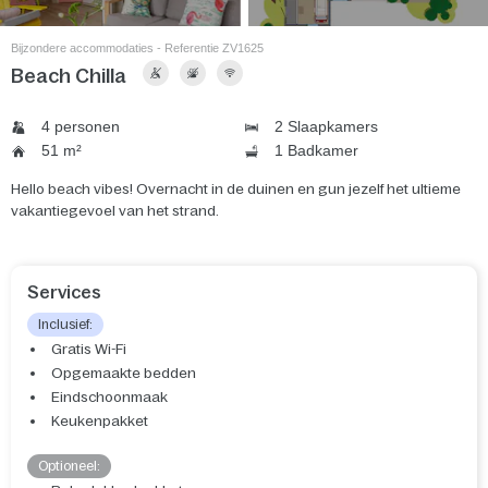
Bijzondere accommodaties - Referentie ZV1625
Beach Chilla
4 personen
2 Slaapkamers
51 m²
1 Badkamer
Hello beach vibes! Overnacht in de duinen en gun jezelf het ultieme
vakantiegevoel van het strand.
Services
Inclusief:
Gratis Wi-Fi
Opgemaakte bedden
Eindschoonmaak
Keukenpakket
Optioneel: