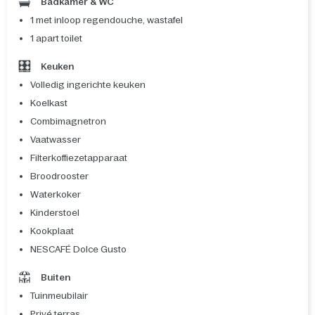
Badkamer & WC
1 met inloop regendouche, wastafel
1 apart toilet
Keuken
Volledig ingerichte keuken
Koelkast
Combimagnetron
Vaatwasser
Filterkoffiezetapparaat
Broodrooster
Waterkoker
Kinderstoel
Kookplaat
NESCAFÉ Dolce Gusto
Buiten
Tuinmeubilair
Privé terras