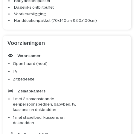
Babydekbedpakket
Dagelijks ontbijtbuffet
Voorkeursligging
Handdoekenpakket (70x140cm & 50x100cm)
Voorzieningen
Woonkamer
Open haard (hout)
TV
Zitgedeelte
2 slaapkamers
1 met 2 samenstaande
eenpersoonsbedden, babybed, tv,
kussens en dekbedden
1 met stapelbed, kussens en
dekbedden