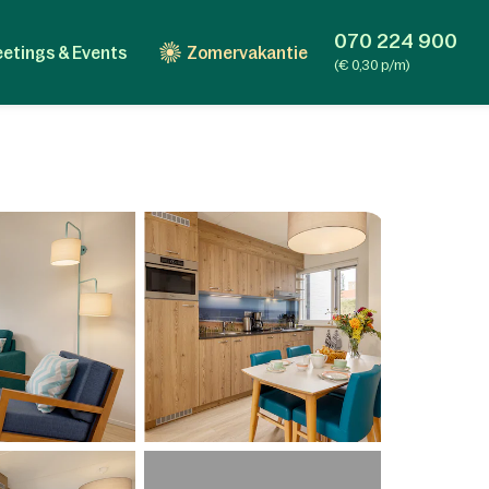
070 224 900
etings & Events
Zomervakantie
(€ 0,30 p/m)