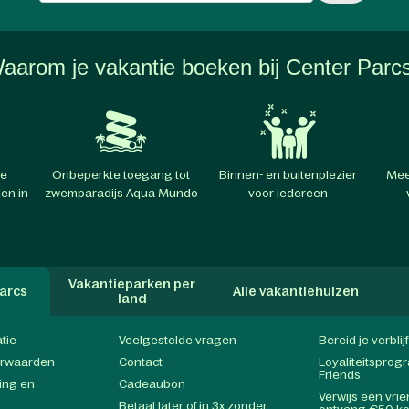
aarom je vakantie boeken bij Center Parc
te
Onbeperkte toegang tot
Binnen- en buitenplezier
Mee
en in
zwemparadijs Aqua Mundo
voor iedereen
Vakantieparken per
arcs
Alle vakantiehuizen
land
atie
Veelgestelde vragen
Bereid je verblij
orwaarden
Contact
Loyaliteitspro
Friends
ing en
Cadeaubon
Verwijs een vri
Betaal later of in 3x zonder