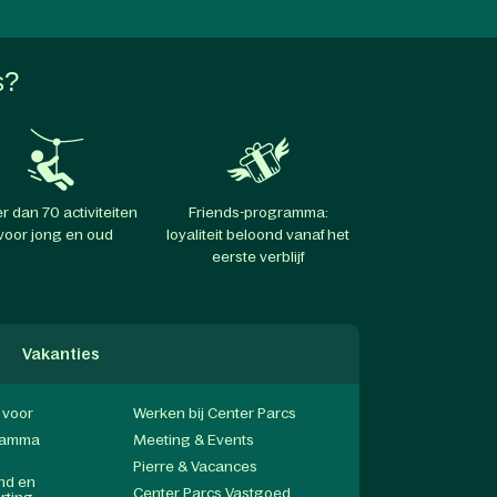
s?
r dan 70 activiteiten
Friends-programma:
voor jong en oud
loyaliteit beloond vanaf het
eerste verblijf
Vakanties
f voor
Werken bij Center Parcs
gramma
Meeting & Events
Pierre & Vacances
end en
Center Parcs Vastgoed