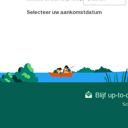
Selecteer uw aankomstdatum
Blijf up-to
Sch