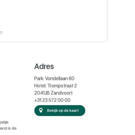
en
Adres
Park: Vondellaan 60
Hotel: Trompstraat 2
2041JB
Zandvoort
+31 23 572 00 00
Bekijk op de kaart
elijk
land is de