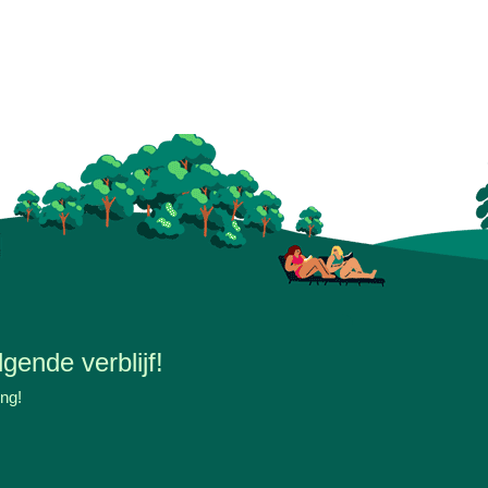
gende verblijf!
ing!