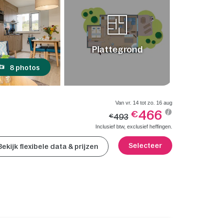
Plattegrond
8 photos
Van vr. 14 tot zo. 16 aug
466
€
493
€
Inclusief btw, exclusief heffingen.
Selecteer
Bekijk flexibele data & prijzen