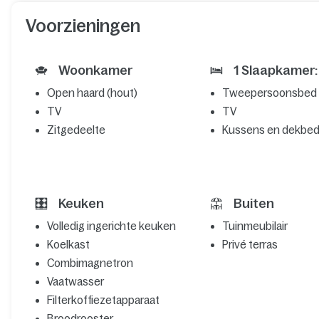
Voorzieningen
Woonkamer
1 Slaapkamer:
Open haard (hout)
Tweepersoonsbed
TV
TV
Zitgedeelte
Kussens en dekbe
Keuken
Buiten
Volledig ingerichte keuken
Tuinmeubilair
Koelkast
Privé terras
Combimagnetron
Vaatwasser
Filterkoffiezetapparaat
Broodrooster