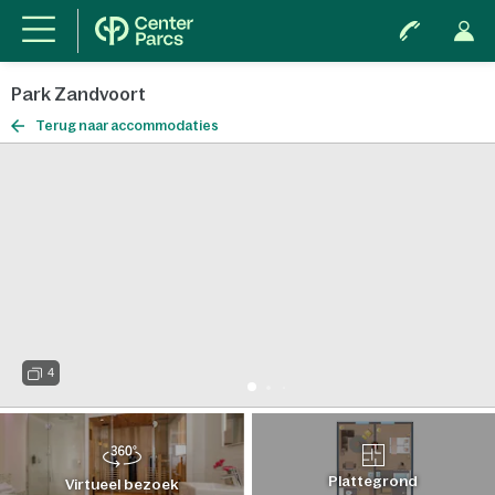
Park Zandvoort
Terug naar accommodaties
4
Plattegrond
Virtueel bezoek