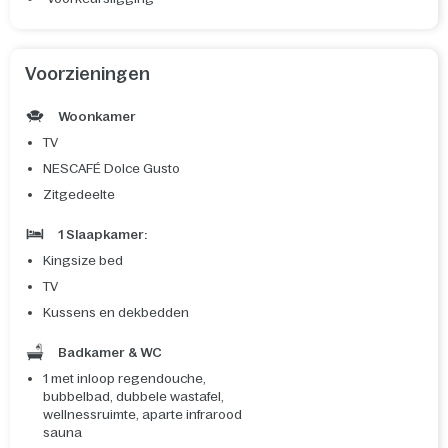
Voorzieningen
Woonkamer
TV
NESCAFÉ Dolce Gusto
Zitgedeelte
1 Slaapkamer:
Kingsize bed
TV
Kussens en dekbedden
Badkamer & WC
1 met inloop regendouche,
bubbelbad, dubbele wastafel,
wellnessruimte, aparte infrarood
sauna