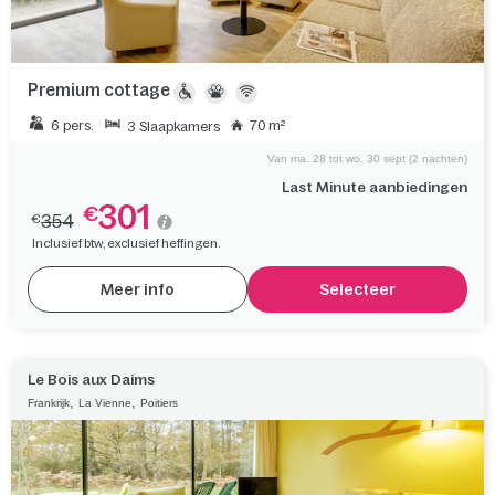
Premium cottage
6 pers.
70 m²
3 Slaapkamers
Van ma. 28 tot wo. 30 sept (2 nachten)
Last Minute aanbiedingen
301
€
354
€
Inclusief btw, exclusief heffingen.
Meer info
Selecteer
Le Bois aux Daims
,
,
Frankrijk
La Vienne
Poitiers