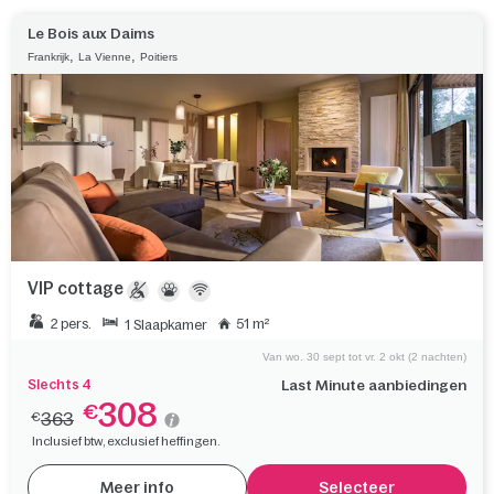
Le Bois aux Daims
,
,
Frankrijk
La Vienne
Poitiers
VIP cottage
2 pers.
51 m²
1 Slaapkamer
Van wo. 30 sept tot vr. 2 okt (2 nachten)
Slechts 4
Last Minute aanbiedingen
308
€
363
€
Inclusief btw, exclusief heffingen.
Meer info
Selecteer