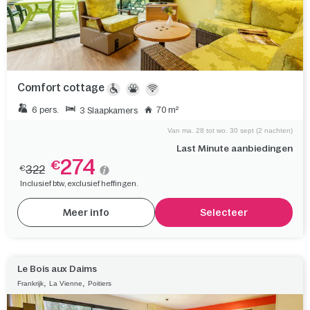
Comfort cottage
6 pers.
70 m²
3 Slaapkamers
Van ma. 28 tot wo. 30 sept (2 nachten)
Last Minute aanbiedingen
274
€
322
€
Inclusief btw, exclusief heffingen.
Meer info
Selecteer
Le Bois aux Daims
,
,
Frankrijk
La Vienne
Poitiers