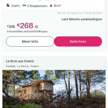
4 pers.
55 m²
2 Slaapkamers
Van wo. 30 sept tot vr. 2 okt (2 nachten)
Last Minute aanbiedingen
268
€
315
€
Inclusief btw, exclusief heffingen.
Meer info
Selecteer
Le Bois aux Daims
,
,
Frankrijk
La Vienne
Poitiers