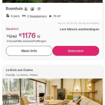
Boomhuis
6 pers.
76 m²
3 Slaapkamers
Van za. 22 tot ma. 24 aug (2 nachten)
Slechts 1
Last Minute aanbiedingen
1176
€
1242
€
Inclusief btw, exclusief heffingen.
Meer info
Selecteer
Le Bois aux Daims
,
,
Frankrijk
La Vienne
Poitiers