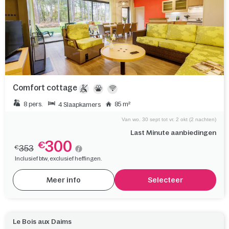
Comfort cottage
8 pers.
85 m²
4 Slaapkamers
Van wo. 30 sept tot vr. 2 okt (2 nachten)
Last Minute aanbiedingen
300
€
353
€
Inclusief btw, exclusief heffingen.
Meer info
Selecteer
Le Bois aux Daims