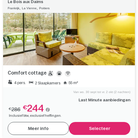
Le Bois aux Daims
,
,
Frankrijk
La Vienne
Poitiers
Comfort cottage
4 pers.
55 m²
2 Slaapkamers
Van wo. 30 sept tot vr. 2 okt (2 nachten)
Last Minute aanbiedingen
244
€
286
€
Inclusief btw, exclusief heffingen.
Meer info
Selecteer