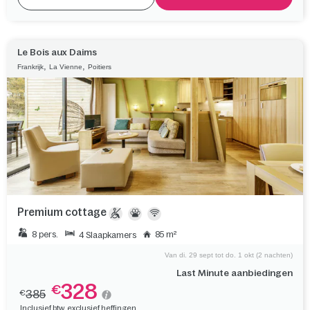
Le Bois aux Daims
,
,
Frankrijk
La Vienne
Poitiers
Premium cottage
8 pers.
85 m²
4 Slaapkamers
Van di. 29 sept tot do. 1 okt (2 nachten)
Last Minute aanbiedingen
328
€
385
€
Inclusief btw, exclusief heffingen.