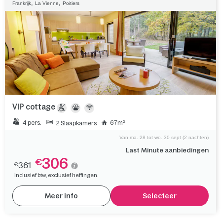
,
,
Frankrijk
La Vienne
Poitiers
VIP cottage
4 pers.
67m²
2 Slaapkamers
Van ma. 28 tot wo. 30 sept (2 nachten)
Last Minute aanbiedingen
306
€
361
€
Inclusief btw, exclusief heffingen.
Meer info
Selecteer