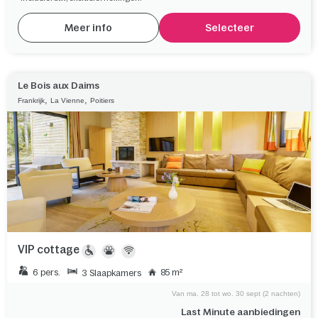
Meer info
Selecteer
Le Bois aux Daims
,
,
Frankrijk
La Vienne
Poitiers
VIP cottage
6 pers.
85 m²
3 Slaapkamers
Van ma. 28 tot wo. 30 sept (2 nachten)
Last Minute aanbiedingen