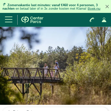
Zomervakantie last minutes:
vanaf €460 voor 4 personen, 3
nachten
en betaal later of in 3x zonder kosten met Klarna!
Boek nu