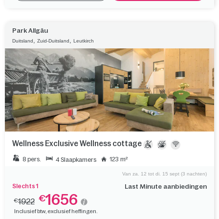
Park Allgäu
,
,
Duitsland
Zuid-Duitsland
Leutkirch
Wellness Exclusive Wellness cottage
8 pers.
123 m²
4 Slaapkamers
Van za. 12 tot di. 15 sept (3 nachten)
Slechts 1
Last Minute aanbiedingen
1656
€
1922
€
Inclusief btw, exclusief heffingen.