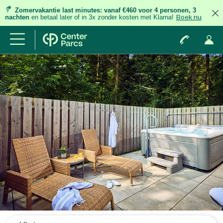
Zomervakantie last minutes:
vanaf €460 voor 4 personen, 3
nachten
en betaal later of in 3x zonder kosten met Klarna!
Boek nu