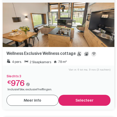
Wellness Exclusive Wellness cottage
4 pers.
78 m²
2 Slaapkamers
Van vr. 6 tot ma. 9 nov (3 nachten)
Slechts 3
976
€
Inclusief btw, exclusief heffingen.
Meer info
Selecteer