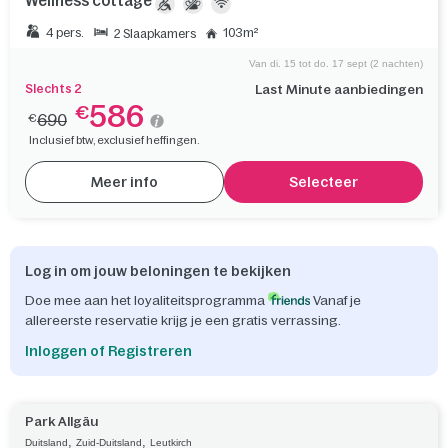
Wellness cottage
4 pers.
103m²
2 Slaapkamers
Van di. 15 tot do. 17 sept (2 nachten)
Slechts 2
Last Minute aanbiedingen
586
€
690
€
Inclusief btw, exclusief heffingen.
Meer info
Selecteer
Log in om jouw beloningen te bekijken
Doe mee aan het loyaliteitsprogramma
Vanaf je
allereerste reservatie krijg je een gratis verrassing.
Inloggen of Registreren
Park Allgäu
,
,
Duitsland
Zuid-Duitsland
Leutkirch