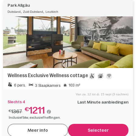
Park Allgäu
,
,
Duitsland
Zuid-Duitsland
Leutkirch
Wellness Exclusive Wellness cottage
6 pers.
103 m²
3 Slaapkamers
Van za. 12 tot di. 15 sept (3 nachten)
Slechts 4
Last Minute aanbiedingen
1211
€
1367
€
Inclusief btw, exclusief heffingen.
Meer info
Selecteer