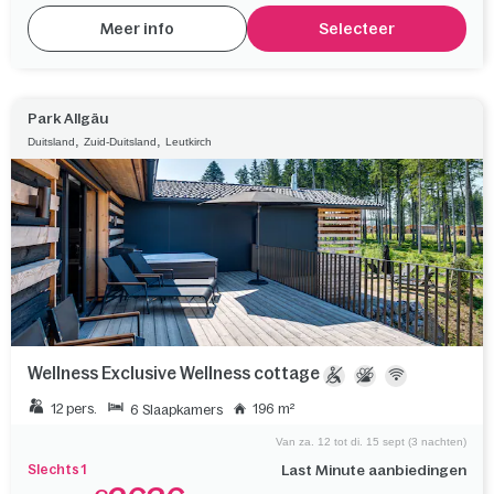
Meer info
Selecteer
Park Allgäu
,
,
Duitsland
Zuid-Duitsland
Leutkirch
Wellness Exclusive Wellness cottage
12 pers.
196 m²
6 Slaapkamers
Van za. 12 tot di. 15 sept (3 nachten)
Slechts 1
Last Minute aanbiedingen