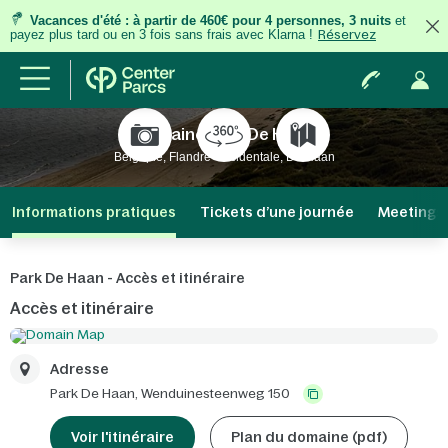
Vacances d'été
:
à partir de 460€ pour 4 personnes, 3 nuits
et
payez plus tard ou en 3 fois
sans frais
avec Klarna !
Réservez
Domaine Park De Haan
Belgique, Flandre-Occidentale, De Haan
Informations pratiques
Tickets d’une journée
Meetings 
Park De Haan - Accès et itinéraire
Accès et itinéraire
Adresse
Park De Haan,
Wenduinesteenweg 150
Voir l'itinéraire
Plan du domaine (pdf)