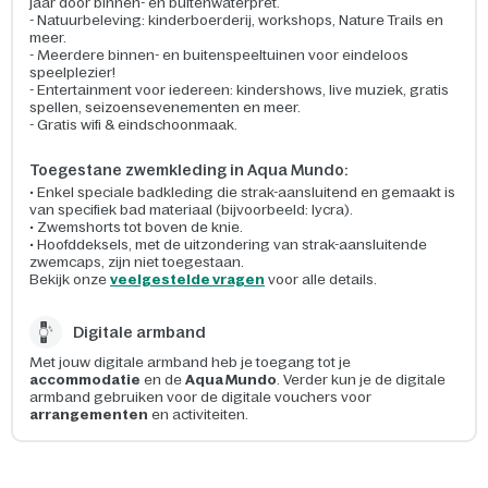
jaar door binnen- en buitenwaterpret.
- Natuurbeleving: kinderboerderij, workshops, Nature Trails en
meer.
- Meerdere binnen- en buitenspeeltuinen voor eindeloos
speelplezier!
- Entertainment voor iedereen: kindershows, live muziek, gratis
spellen, seizoensevenementen en meer.
- Gratis wifi & eindschoonmaak.
Toegestane zwemkleding in Aqua Mundo:
• Enkel speciale badkleding die strak-aansluitend en gemaakt is
van specifiek bad materiaal (bijvoorbeeld: lycra).
• Zwemshorts tot boven de knie.
• Hoofddeksels, met de uitzondering van strak-aansluitende
zwemcaps, zijn niet toegestaan.
Bekijk onze
veelgestelde vragen
voor alle details.
Digitale armband
Met jouw digitale armband heb je toegang tot je
accommodatie
en de
Aqua Mundo
. Verder kun je de digitale
armband gebruiken voor de digitale vouchers voor
arrangementen
en activiteiten.