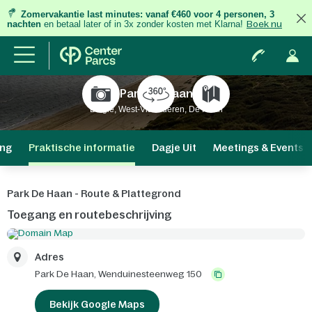
Zomervakantie last minutes:
vanaf €460 voor 4 personen, 3
nachten
en betaal later of in 3x zonder kosten met Klarna!
Boek nu
Park De Haan
België, West-Vlaanderen, De Haan
ng
Praktische informatie
Dagje Uit
Meetings & Events
Park De Haan - Route & Plattegrond
Toegang en routebeschrijving
Adres
Park De Haan,
Wenduinesteenweg 150
Bekijk Google Maps