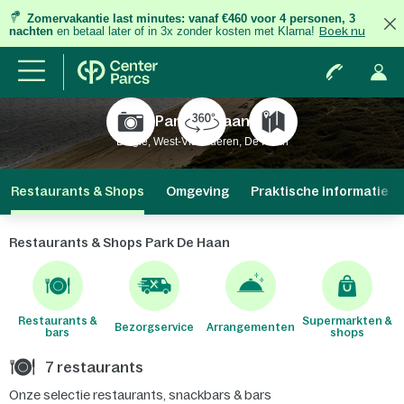
Zomervakantie last minutes:
vanaf €460 voor 4 personen, 3
nachten
en betaal later of in 3x zonder kosten met Klarna!
Boek nu
Park De Haan
België, West-Vlaanderen, De Haan
Restaurants & Shops
Omgeving
Praktische informatie
Restaurants & Shops Park De Haan
Restaurants &
Supermarkten &
Bezorgservice
Arrangementen
bars
shops
7 restaurants
Onze selectie restaurants, snackbars & bars