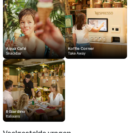
Aqua Café
Koffie Corner
Snackbar
Take Away
Il Giardino
Italiaans