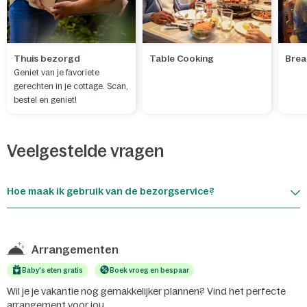
Thuis bezorgd
Table Cooking
Brea
Geniet van je favoriete
gerechten in je cottage. Scan,
bestel en geniet!
Veelgestelde vragen
Hoe maak ik gebruik van de bezorgservice?
Arrangementen
Baby's eten gratis
Boek vroeg en bespaar
Wil je je vakantie nog gemakkelijker plannen? Vind het perfecte
arrangement voor jou.