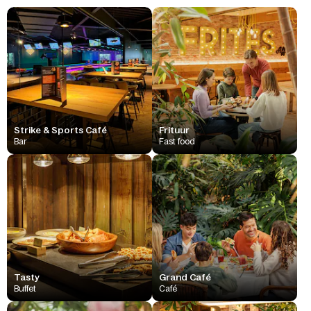
Strike & Sports Café
Frituur
Bar
Fast food
Tasty
Grand Café
Buffet
Café