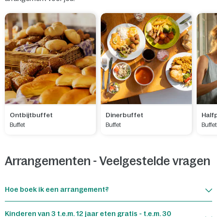
Ontbijtbuffet
Dinerbuffet
Half
Buffet
Buffet
Buffe
Arrangementen - Veelgestelde vragen
Hoe boek ik een arrangement?
Kinderen van 3 t.e.m. 12 jaar eten gratis - t.e.m. 30