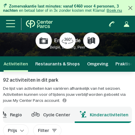
Zomervakantie last minutes:
vanaf €460 voor 4 personen, 3
nachten
en betaal later of in 3x zonder kosten met Klarna!
Boek nu
Erperheide
België, Limburg, Peer
Activiteiten
Restaurants & Shops
Omgeving
Praktisc
92 activiteiten in dit park
De lijst van activiteiten kan variëren afhankelijk van het seizoen.
Activiteiten kunnen voor of tijdens jouw verblijf worden geboekt via
jouw My Center Parcs account.
Regio
Cycle Center
Kinderactiviteiten
Prijs
Filter