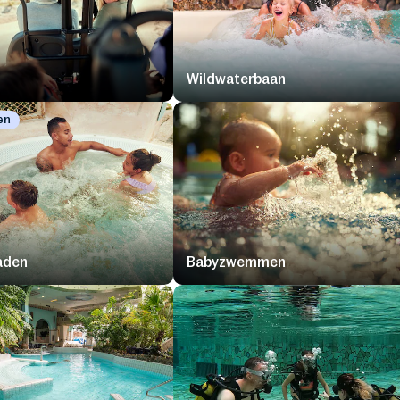
Wildwaterbaan
en
aden
Babyzwemmen