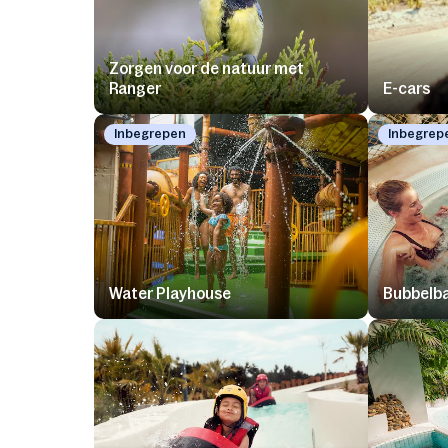
Zorgen voor de natuur met
Ranger
E-cars
Inbegrepen
Inbegrep
Water Playhouse
Bubbelb