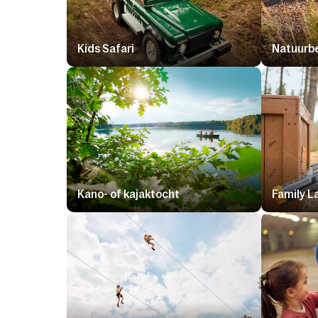
Kids Safari
Natuurb
Kano- of kajaktocht
Family L