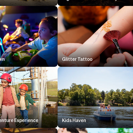
wn
Glitter Tattoo
nture Experience
Kids Haven