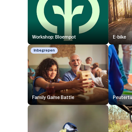
Workshop: Bloempot
E-bike
Inbegrepen
Family Game Battle
Peutert