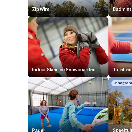
Zip Wire
Badminto
Indoor Skiën en Snowboarden
Tafelten
Inbegrep
Padel
Speeltui