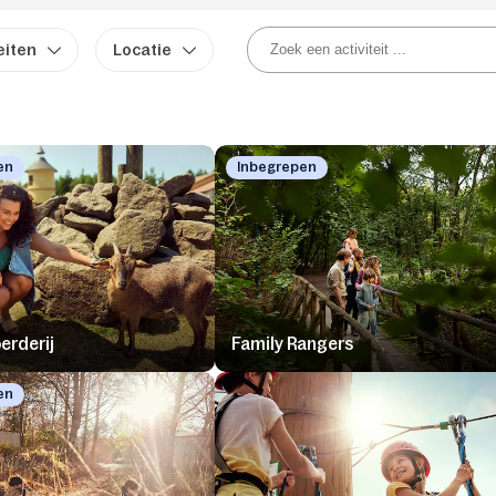
eiten
Locatie
en
Inbegrepen
erderij
Family Rangers
en