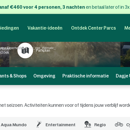
anaf €460 voor 4 personen, 3 nachten
en betaal later of in 3
iedingen
Vakantie-ideeën
Ontdek Center Parcs
Me
ine Erperheide
tab_cpe_thematic_
irtueel
Parkplan
ezoek
ants & Shops
Omgeving
Praktische informatie
Dagje 
an het seizoen. Activiteiten kunnen voor of tijdens jouw verblijf 
Aqua Mundo
Entertainment
Regio
C