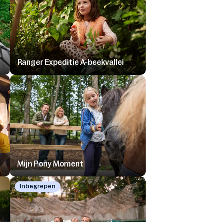
Ranger Expeditie A-beekvallei
Mijn Pony Moment
Inbegrepen