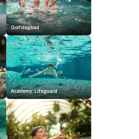
Golfslagbad
Academy: Lifeguard