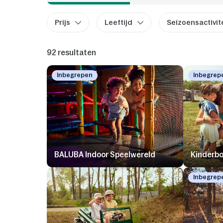
Prijs
Leeftijd
Seizoensactivit
92 resultaten
Inbegrepen
Inbegrep
BALUBA Indoor Speelwereld
Kinderbo
Inbegrep