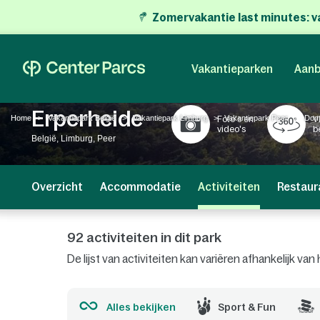
Zomervakantie last minutes:
v
Vakantieparken
Aanb
Erperheide
Home
Vakantiepark België
Vakantiepark Limburg
Vakantiepark Peer
Doma
Foto's en
V
video's
b
België, Limburg, Peer
Overzicht
Accommodatie
Activiteiten
Restaur
92 activiteiten in dit park
De lijst van activiteiten kan variëren afhankelijk v
Alles bekijken
Sport & Fun