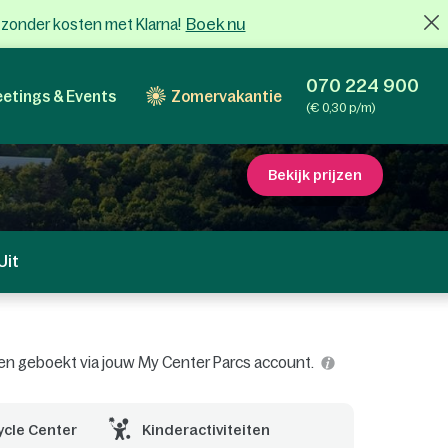
Boek nu
x zonder kosten met Klarna!
070 224 900
etings & Events
Zomervakantie
(€ 0,30 p/m)
Bekijk prijzen
Uit
worden geboekt via jouw My Center Parcs account.
ycle Center
Kinderactiviteiten