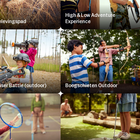
High & Low Adventure
elevingspad
Experience
aser Battle (outdoor)
Boogschieten Outdoor