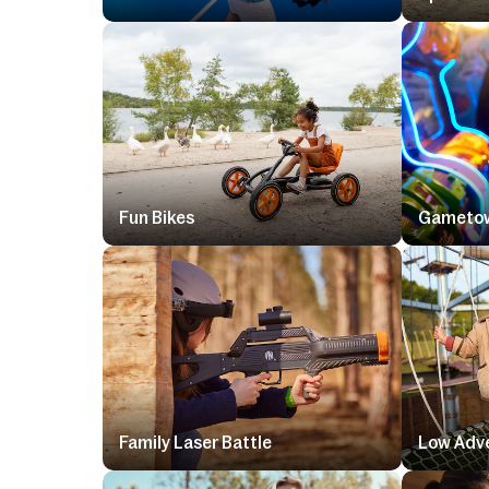
Fun Bikes
Gameto
Family Laser Battle
Low Adve