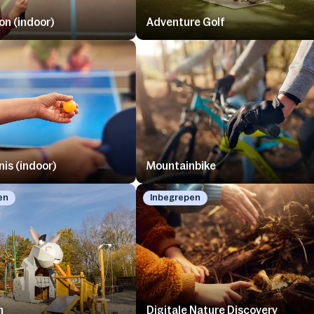
n (indoor)
Adventure Golf
nis (indoor)
Mountainbike
en
Inbegrepen
n
Digitale Nature Discovery