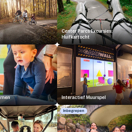
Center Parcs Excursies:
Huifkartocht
urnen
Interactief Muurspel
Inbegrepen