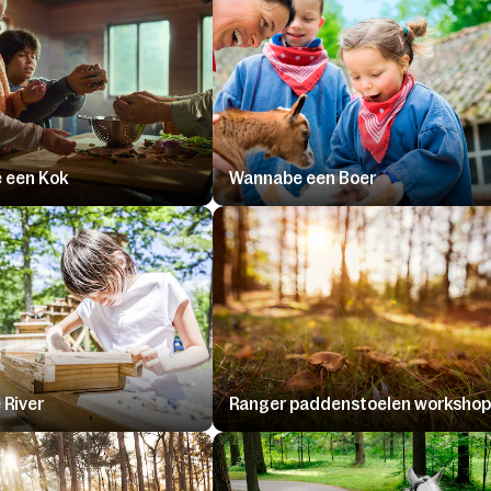
 een Kok
Wannabe een Boer
 River
Ranger paddenstoelen workshop